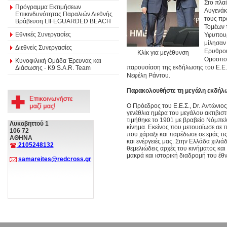
Στο πλα
Πρόγραμμα Εκτιμήσεων
Αυγενάκ
Επικινδυνότητας Παραλιών Διεθνής
τους πρ
Βράβευση LIFEGUARDED BEACH
Τομέων 
Εθνικές Συνεργασίες
Υφυπουρ
μίλησαν
Διεθνείς Συνεργασίες
Ερυθρού
Κλίκ για μεγέθυνση
Ομοσπον
Κυνοφιλική Ομάδα Έρευνας και
παρουσίαση της εκδήλωσης του Ε.Ε.Σ
Διάσωσης - Κ9 S.A.R. Team
Νεφέλη Ράντου.
Παρακολουθήστε τη μεγάλη εκδήλω
Ο Πρόεδρος του Ε.Ε.Σ., Dr. Αντώνιος
γενέθλια ημέρα του μεγάλου ακτιβισ
τιμήθηκε το 1901 με βραβείο Νόμπελ
Λυκαβηττού 1
κίνημα. Εκείνος που μετουσίωσε σε π
106 72
που χάραξε και παρέδωσε σε εμάς τι
ΑΘΗΝΑ
και ενέργειές μας. Στην Ελλάδα χιλιά
2105248132
θεμελιώδεις αρχές του κινήματος και
μακρά και ιστορική διαδρομή του έθ
samareites@redcross.gr