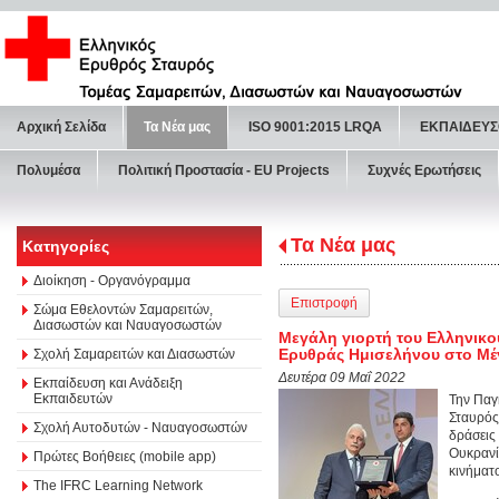
Αρχική Σελίδα
Τα Νέα μας
ISO 9001:2015 LRQA
ΕΚΠΑΙΔΕΥΣ
Πολυμέσα
Πολιτική Προστασία - ΕU Projects
Συχνές Ερωτήσεις
Τα Νέα μας
Κατηγορίες
Διοίκηση - Οργανόγραμμα
Επιστροφή
Σώμα Εθελοντών Σαμαρειτών,
Διασωστών και Ναυαγοσωστών
Μεγάλη γιορτή του Ελληνικο
Ερυθράς Ημισελήνου στο Μ
Σχολή Σαμαρειτών και Διασωστών
Δευτέρα 09 Μαΐ 2022
Εκπαίδευση και Ανάδειξη
Εκπαιδευτών
Την Παγ
Σταυρός
Σχολή Αυτοδυτών - Ναυαγοσωστών
δράσεις
Ουκρανί
Πρώτες Βοήθειες (mobile app)
κινήματ
The IFRC Learning Network