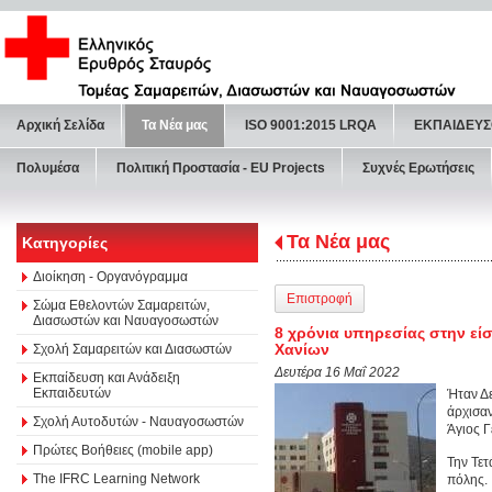
Αρχική Σελίδα
Τα Νέα μας
ISO 9001:2015 LRQA
ΕΚΠΑΙΔΕΥΣ
Πολυμέσα
Πολιτική Προστασία - ΕU Projects
Συχνές Ερωτήσεις
Τα Νέα μας
Κατηγορίες
Διοίκηση - Οργανόγραμμα
Επιστροφή
Σώμα Εθελοντών Σαμαρειτών,
Διασωστών και Ναυαγοσωστών
8 χρόνια υπηρεσίας στην εί
Χανίων
Σχολή Σαμαρειτών και Διασωστών
Δευτέρα 16 Μαΐ 2022
Εκπαίδευση και Ανάδειξη
Εκπαιδευτών
Ήταν Δε
άρχισαν
Σχολή Αυτοδυτών - Ναυαγοσωστών
Άγιος Γ
Πρώτες Βοήθειες (mobile app)
Την Τετ
The IFRC Learning Network
πόλης.