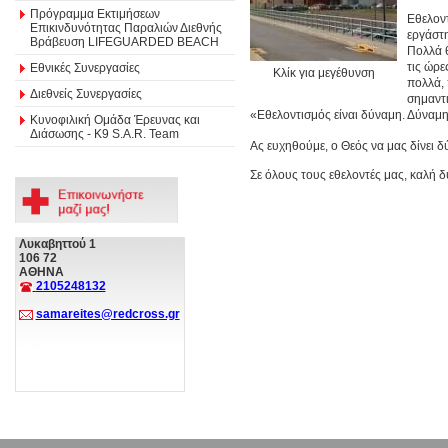
Πρόγραμμα Εκτιμήσεων
Εθελοντ
Επικινδυνότητας Παραλιών Διεθνής
εργάστη
Βράβευση LIFEGUARDED BEACH
Πολλά θ
τις ώρε
Εθνικές Συνεργασίες
Κλίκ για μεγέθυνση
πολλά, 
Διεθνείς Συνεργασίες
σημαντ
«Εθελοντισμός είναι δύναμη. Δύναμ
Κυνοφιλική Ομάδα Έρευνας και
Διάσωσης - Κ9 S.A.R. Team
Ας ευχηθούμε, ο Θεός να μας δίνει 
Σε όλους τους εθελοντές μας, καλή δ
Λυκαβηττού 1
106 72
ΑΘΗΝΑ
2105248132
samareites@redcross.gr