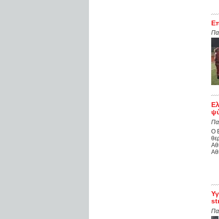
Επ
Πα
Ελ
ψ
Πα
Ο 
θε
Αθ
Αθ
Υγ
st
Πα