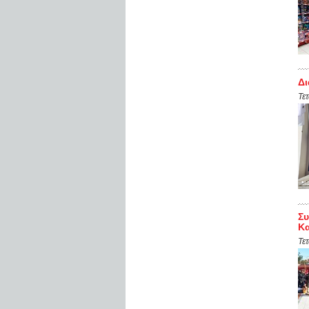
Δι
Τε
Συ
Κ
Τε