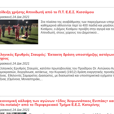
ίδειξη χρήσης Απινιδωτή από το Π.Τ. Ε.Ε.Σ. Κισσάμου
ρασκευή 24 Δεκ 2021
Στα πλαίσια της αναβάθμισης των παρεχόμενων υπηρεσ
καθημερινά αθλούνται περί τα 400 παιδιά και μεγάλοι
Κισάμου, ο Δήμος Κισάμου προέβη στην αγορά και τ
Απινιδωτή, στους χώρους του Δημοτικού...
ληνικός Ερυθρός Σταυρός: Έκτακτη δράση υποστήριξης αστέγων
ύχους
ρασκευή 24 Δεκ 2021
Ελληνικός Ερυθρός Σταυρός, κατόπιν πρωτοβουλίας του Προέδρου Dr. Αντώνιου Αυ
ρμοκρασιών, διοργάνωσε, εκτάκτως, την Κυριακή (19/12) δράση ενεργητικής προσέγγ
ήνας. Εθελοντές Σαμαρείτες-Διασώστες, με διασωστικά και υποστηρικτικά οχήματα τ
ήνας (Ομόνοια, Μοναστηράκι,...
ειονομική κάλυψη των αγώνων «15ος Χειμωνιάτικος Ενιπέας» κα
riis-notata)» από το Περιφερειακό Τμήμα Ε.Ε.Σ. Κατερίνης
ρασκευή 24 Δεκ 2021