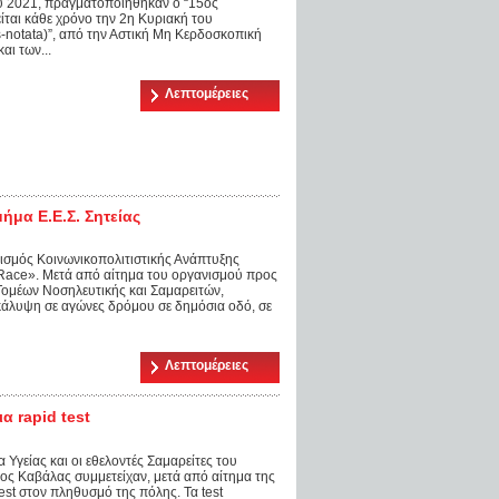
ου 2021, πραγματοποιήθηκαν ο “15ος
ίται κάθε χρόνο την 2η Κυριακή του
s-notata)”, από την Αστική Μη Κερδοσκοπική
ι των...
Λεπτομέρειες
ήμα Ε.Ε.Σ. Σητείας
ισμός Κοινωνικοπολιτιστικής Ανάπτυξης
Race». Μετά από αίτημα του οργανισμού προς
 Τομέων Νοσηλευτικής και Σαμαρειτών,
άλυψη σε αγώνες δρόμου σε δημόσια οδό, σε
Λεπτομέρειες
α rapid test
 Υγείας και οι εθελοντές Σαμαρείτες του
ς Καβάλας συμμετείχαν, μετά από αίτημα της
est στον πληθυσμό της πόλης. Τα test