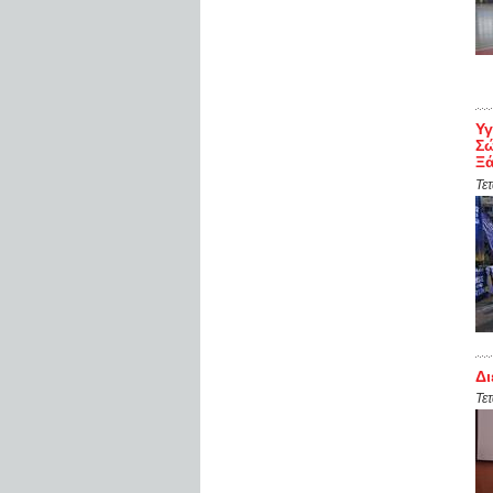
Υ
Σώ
Ξ
Τε
Δι
Τε