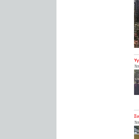
Υγ
Τε
Συ
Τε