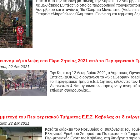
Έπειτα από την περσινή ματαίωση, την Κυριακή 12 Δεκεμβρί
Χειμωνιάτικος Ενιπέας”, ο οποίος παραδοσιακά πραγματοποιε
Δεκεμβρίου και ο αγώνας “6α Ολύμπια Μονοπάτια (Viola strii
Εταιρεία «Μαραθώνιος Ολύμπου». Εκκίνηση και τερματισμός κα
ειονομική κάλυψη στο Γύρο Σητείας 2021 από το Περιφερειακό Τμ
τάρτη 22 Δεκ 2021
Την Κυριακή 12 Δεκεμβρίου 2021, ο Δημοτικός Οργαν
Σητείας (ΔΟΚΑΣ) διοργάνωσε το «SitiaGeoparkRoad
το Περιφερειακό Τμήμα Ε.Ε.Σ Σητείας, εθελοντές των
Διασωστών & Ναυαγοσωστών παρείχαν υγειονομική κ
επίδειξη σφαιροβολίας...
μμετοχή του Περιφερειακού Τμήματος Ε.Ε.Σ. Καβάλας σε διενέργει
τάρτη 22 Δεκ 2021
Κατά τη διάρκεια του Νοεμβρίου οι εθελόντριες του Τομέα
Ελληνικού Ερυθρού Σταυρού του Περιφερειακού Τμήματο
Περιφερειακής Ενότητας Καβάλας, στη διενέργεια rapid t