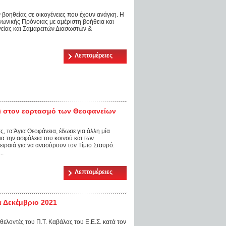
βοηθείας σε οικογένειες που έχουν ανάγκη. Η
νωνικής Πρόνοιας με αμέριστη βοήθεια και
γείας και Σαμαρειτών Διασωστών &
Λεπτομέρειες
Y) στον εορτασμό των Θεοφανείων
 τα Άγια Θεοφάνεια, έδωσε για άλλη μία
α την ασφάλεια του κοινού και των
ραιά για να ανασύρουν τον Τίμιο Σταυρό.
..
Λεπτομέρειες
α Δεκέμβριο 2021
εθελοντές του Π.Τ. Καβάλας του Ε.Ε.Σ. κατά τον