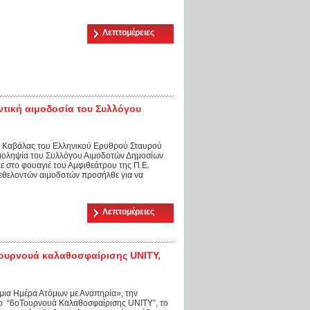
Λεπτομέρειες
ντική αιμοδοσία του Συλλόγου
ος Καβάλας του Ελληνικού Ερυθρού Σταυρού
ιμοληψία του Συλλόγου Αιμοδοτών Δημοσίων
στο φουαγιέ του Αμφιθεάτρου της Π.Ε.
εθελοντών αιμοδοτών προσήλθε για να
Λεπτομέρειες
τουρνουά καλαθοσφαίρισης UNITY,
μια Ημέρα Ατόμων με Αναπηρία», την
ο “6οΤουρνουά Καλαθοσφαίρισης UNITY”, το