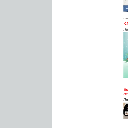
Κ
Πα
Ευ
απ
Πα