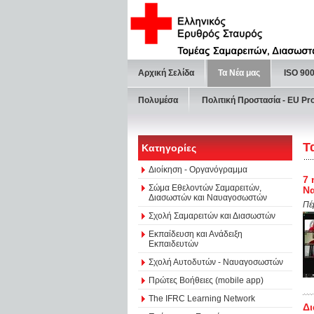
Αρχική Σελίδα
Τα Νέα μας
ISO 90
Πολυμέσα
Πολιτική Προστασία - ΕU Pr
Τ
Κατηγορίες
Διοίκηση - Οργανόγραμμα
7 
Σώμα Εθελοντών Σαμαρειτών,
Να
Διασωστών και Ναυαγοσωστών
Πέ
Σχολή Σαμαρειτών και Διασωστών
Εκπαίδευση και Ανάδειξη
Εκπαιδευτών
Σχολή Αυτοδυτών - Ναυαγοσωστών
Πρώτες Βοήθειες (mobile app)
The IFRC Learning Network
Δι