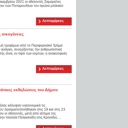
εκεμβρίου 2021 οι εθελοντές Σαμαρείτες
ήριο των Ποταμουδίων τον αγώνα μπάσκετ
Λεπτομέρειες
 οικογένειες
μή τροφίμων από το Περιφερειακό Τμήμα
 ανάγκη, συνεχίζοντας την ανθρωπιστική
ς είναι, εν όψει των εορτών, η ανακούφιση
Λεπτομέρειες
ιάτικες εκδηλώσεις του Δήμου
άλας κάλυψαν υγειονομικά τις
ου πραγματοποιήθηκαν στις 19 και στις 23
ου οι εθελοντές, μετά από αίτημα της
ν πλατεία Πελεκανίδη στις Κρηνίδες....