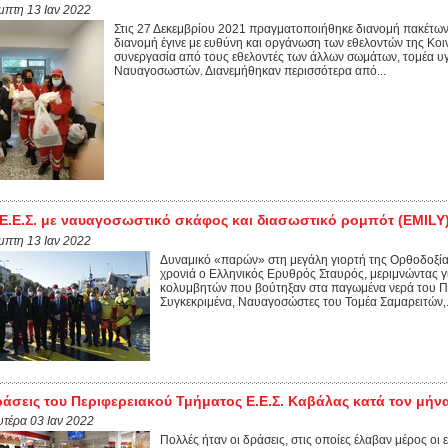
μπτη 13 Ιαν 2022
Στις 27 Δεκεμβρίου 2021 πραγματοποιήθηκε διανομή πακέτων 
διανομή έγινε με ευθύνη και οργάνωση των εθελοντών της Κοι
συνεργασία από τους εθελοντές των άλλων σωμάτων, τομέα υ
Ναυαγοσωστών. Διανεμήθηκαν περισσότερα από...
Ε.Ε.Σ. με ναυαγοσωστικό σκάφος και διασωστικό ρομπότ (EMIL
μπτη 13 Ιαν 2022
Δυναμικό «παρών» στη μεγάλη γιορτή της Ορθοδοξίας,
χρονιά ο Ελληνικός Ερυθρός Σταυρός, μεριμνώντας γι
κολυμβητών που βούτηξαν στα παγωμένα νερά του Πει
Συγκεκριμένα, Ναυαγοσώστες του Τομέα Σαμαρειτών,.
άσεις του Περιφερειακού Τμήματος Ε.Ε.Σ. Καβάλας κατά τον μήν
υτέρα 03 Ιαν 2022
Πολλές ήταν οι δράσεις, στις οποίες έλαβαν μέρος οι 