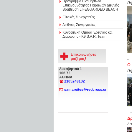
Πρόγραμμα Εκτιμήσεων
Πέ
Επικινδυνότητας Παραλιών Διεθνής
Βράβευση LIFEGUARDED BEACH
Εθνικές Συνεργασίες
Διεθνείς Συνεργασίες
Κυνοφιλική Ομάδα Έρευνας και
Διάσωσης - Κ9 S.A.R. Team
Ο 
Λυκαβηττού 1
Πέ
106 72
ΑΘΗΝΑ
2105248132
samareites@redcross.gr
Δρ
Δε