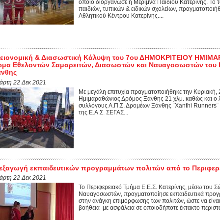
οποίο διοργάνωσε η Μέριμνα Παιδιού Κατερίνης. Το
παιδιών, τυπικών & ειδικών σχολείων, πραγματοποιήθ
Αθλητικού Κέντρου Κατερίνης....
γειονομική & Διασωστική Κάλυψη του 7ου ΔΗΜΟΚΡΙΤΕΙΟΥ ΗΜΙΜ
μα Εθελοντών Σαμαρειτών, Διασωστών και Ναυαγοσωστών του Π
άνθης
τάρτη 22 Δεκ 2021
Με μεγάλη επιτυχία πραγματοποιήθηκε την Κυριακή, 
Ημιμαραθώνιος Δρόμος Ξάνθης 21 χλμ. καθώς και ο 
συλλόγους Α.Π.Σ. Δρομέων Ξάνθης ¨Xanthi Runners¨ κ
της Ε.Α.Σ. ΣΕΓΑΣ...
εξαγωγή εκπαιδευτικών προγραμμάτων πολιτών από το Περιφερε
τάρτη 22 Δεκ 2021
Το Περιφερειακό Τμήμα Ε.Ε.Σ. Κατερίνης, μέσω του 
Ναυαγοσωστών, πραγματοποίησε εκπαιδευτικά προγ
στην ανάγκη επιμόρφωσης των πολιτών, ώστε να είνα
βοήθεια με ασφάλεια σε οποιοδήποτε έκτακτο περιστατ