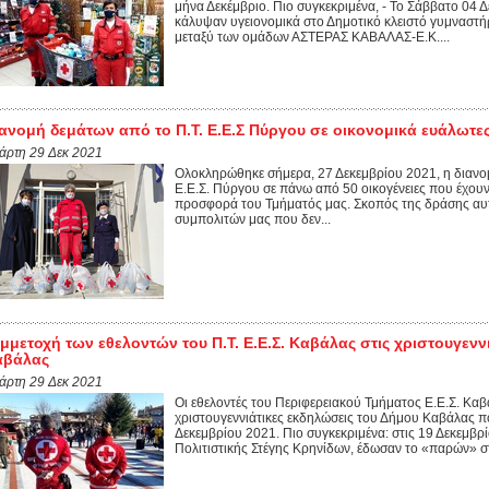
μήνα Δεκέμβριο. Πιο συγκεκριμένα, - Το Σάββατο 04 Δ
κάλυψαν υγειονομικά στο Δημοτικό κλειστό γυμναστ
μεταξύ των ομάδων ΑΣΤΕΡΑΣ ΚΑΒΑΛΑΣ-Ε.Κ....
ανομή δεμάτων από το Π.Τ. Ε.Ε.Σ Πύργου σε οικονομικά ευάλωτες
τάρτη 29 Δεκ 2021
Ολοκληρώθηκε σήμερα, 27 Δεκεμβρίου 2021, η διανο
Ε.Ε.Σ. Πύργου σε πάνω από 50 οικογένειες που έχουν
προσφορά του Τμήματός μας. Σκοπός της δράσης αυτή
συμπολιτών μας που δεν...
μμετοχή των εθελοντών του Π.Τ. Ε.Ε.Σ. Καβάλας στις χριστουγενν
αβάλας
τάρτη 29 Δεκ 2021
Οι εθελοντές του Περιφερειακού Τμήματος Ε.Ε.Σ. Καβ
χριστουγεννιάτικες εκδηλώσεις του Δήμου Καβάλας π
Δεκεμβρίου 2021. Πιο συγκεκριμένα: στις 19 Δεκεμβρί
Πολιτιστικής Στέγης Κρηνίδων, έδωσαν το «παρών» στη