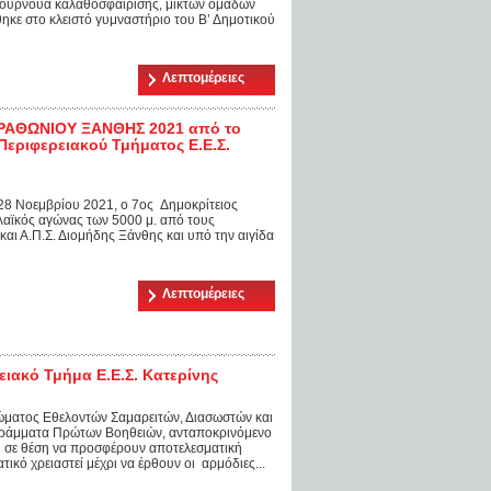
 τουρνουά καλαθοσφαίρισης, μικτών ομάδων
ηκε στο κλειστό γυμναστήριο του Β’ Δημοτικού
Λεπτομέρειες
ΑΡΑΘΩΝΙΟΥ ΞΑΝΘΗΣ 2021 από το
εριφερειακού Τμήματος Ε.Ε.Σ.
28 Νοεμβρίου 2021, ο 7ος Δημοκρίτειος
λαϊκός αγώνας των 5000 μ. από τους
αι Α.Π.Σ. Διομήδης Ξάνθης και υπό την αιγίδα
Λεπτομέρειες
ιακό Τμήμα Ε.Ε.Σ. Κατερίνης
Σώματος Εθελοντών Σαμαρειτών, Διασωστών και
ράμματα Πρώτων Βοηθειών, ανταποκρινόμενο
ι σε θέση να προσφέρουν αποτελεσματική
ικό χρειαστεί μέχρι να έρθουν οι αρμόδιες...