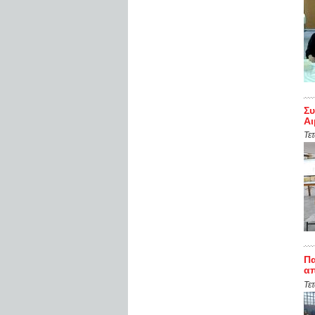
Συ
Α
Τε
Πα
απ
Τε