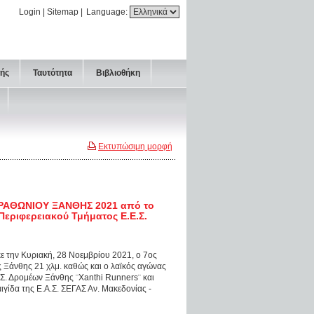
Login
|
Sitemap
|
Language:
τής
Ταυτότητα
Βιβλιοθήκη
Εκτυπώσιμη μορφή
ΑΡΑΘΩΝΙΟΥ ΞΑΝΘΗΣ 2021 από το
εριφερειακού Τμήματος Ε.Ε.Σ.
ε την Κυριακή, 28 Νοεμβρίου 2021, ο 7ος
Ξάνθης 21 χλμ. καθώς και ο λαϊκός αγώνας
Σ. Δρομέων Ξάνθης ¨Xanthi Runners¨ και
ιγίδα της Ε.Α.Σ. ΣΕΓΑΣ Αν. Μακεδονίας -