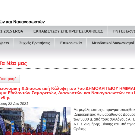
01:2015 LRQA
ΕΚΠΑΙΔΕΥΣΟΥ ΣΤΙΣ ΠΡΩΤΕΣ ΒΟΗΘΕΙΕΣ
Γίνε Εθελον
ojects
Συχνές Ερωτήσεις
Επικοινωνία
Μειοδοτικοί Διαγωνισμοί
Τα Νέα μας
Επιστροφή
γειονομική & Διασωστική Κάλυψη του 7ου ΔΗΜΟΚΡΙΤΕΙΟΥ ΗΜΙΜ
μα Εθελοντών Σαμαρειτών, Διασωστών και Ναυαγοσωστών του Π
άνθης
τάρτη 22 Δεκ 2021
Με μεγάλη επιτυχία πραγματοποιήθηκ
Δημοκρίτειος Ημιμαραθώνιος Δρόμος 
των 5000 μ. από τους συλλόγους Α.Π.
Α.Π.Σ. Διομήδης Ξάνθης και υπό την α
Θράκης.