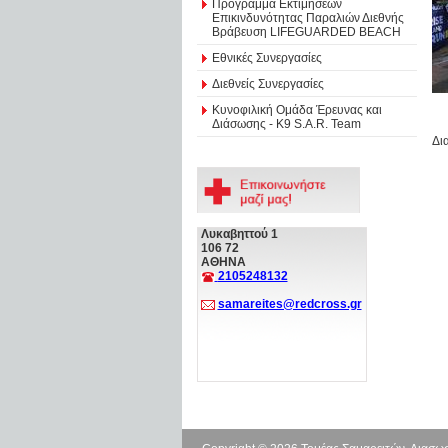
Πρόγραμμα Εκτιμήσεων
Επικινδυνότητας Παραλιών Διεθνής
Βράβευση LIFEGUARDED BEACH
Εθνικές Συνεργασίες
Διεθνείς Συνεργασίες
Κυνοφιλική Ομάδα Έρευνας και
Διάσωσης - Κ9 S.A.R. Team
Δι
Λυκαβηττού 1
106 72
ΑΘΗΝΑ
2105248132
samareites@redcross.gr