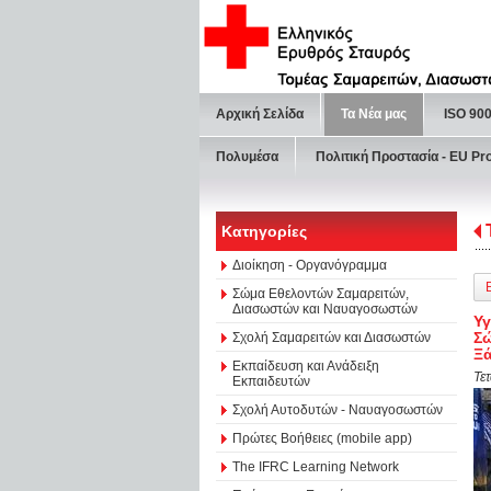
Αρχική Σελίδα
Τα Νέα μας
ISO 90
Πολυμέσα
Πολιτική Προστασία - ΕU Pr
Κατηγορίες
Διοίκηση - Οργανόγραμμα
Σώμα Εθελοντών Σαμαρειτών,
Διασωστών και Ναυαγοσωστών
Υ
Σώ
Σχολή Σαμαρειτών και Διασωστών
Ξ
Εκπαίδευση και Ανάδειξη
Τε
Εκπαιδευτών
Σχολή Αυτοδυτών - Ναυαγοσωστών
Πρώτες Βοήθειες (mobile app)
The IFRC Learning Network