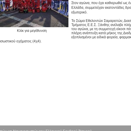
Στον αγώνα, που έχει καθιερωθεί ως 
Ελλάδα, συμμετείχαν εκατοντάδες δρο
εξωτερικό.
Το Σώμα Εθελοντών Σαμαρειτών, Δια
Τμήματος Ε.Ε.Σ. Ξάνθης ανέλαβε πλή
του αγώνα, με τη συμμετοχή είκοσι π
Κλίκ για μεγέθυνση
πλήρη ανάπτυξη κατά μήκος της Διαδρ
εξοπλισμένοι με ειδικά φορεία, φαρμα
ασωστικού οχήματος (4χ4).