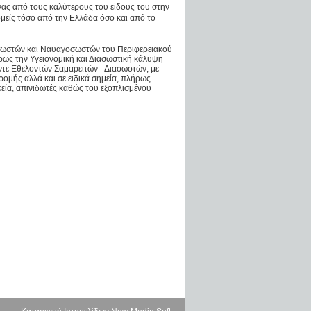
ένας από τους καλύτερους του είδους του στην
μείς τόσο από την Ελλάδα όσο και από το
σωστών και Ναυαγοσωστών του Περιφερειακού
ρως την Υγειονομική και Διασωστική κάλυψη
έντε Εθελοντών Σαμαρειτών - Διασωστών, με
ομής αλλά και σε ειδικά σημεία, πλήρως
κεία, απινιδωτές καθώς του εξοπλισμένου