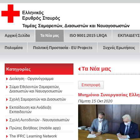
Αρχική Σελίδα
Τα Νέα μας
ISO 9001:2015 LRQA
ΕΚΠΑΙΔΕΥΣ
Πολυμέσα
Πολιτική Προστασία - ΕU Projects
Συχνές Ερωτήσεις
Τα Νέα μας
Κατηγορίες
Διοίκηση - Οργανόγραμμα
Επιστροφή
Σώμα Εθελοντών Σαμαρειτών,
Διασωστών και Ναυαγοσωστών
Μνημόνιο Συνεργασίας Ελλη
Σχολή Σαμαρειτών και Διασωστών
Πέμπτη 15 Οκτ 2020
Εκπαίδευση και Ανάδειξη
Εκπαιδευτών
Σχολή Αυτοδυτών - Ναυαγοσωστών
Πρώτες Βοήθειες (mobile app)
The IFRC Learning Network