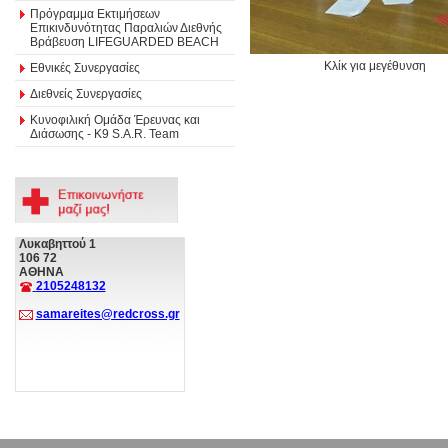
Πρόγραμμα Εκτιμήσεων
Επικινδυνότητας Παραλιών Διεθνής
Βράβευση LIFEGUARDED BEACH
Κλίκ για μεγέθυνση
Εθνικές Συνεργασίες
Διεθνείς Συνεργασίες
Κυνοφιλική Ομάδα Έρευνας και
Διάσωσης - Κ9 S.A.R. Team
Λυκαβηττού 1
106 72
ΑΘΗΝΑ
2105248132
samareites@redcross.gr