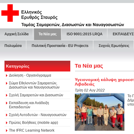
Αρχική Σελίδα
Τα Νέα μας
ISO 9001:2015 LRQA
ΕΚΠΑΙΔΕΥΣ
Πολυμέσα
Πολιτική Προστασία - ΕU Projects
Συχνές Ερωτήσεις
Τα Νέα μας
Κατηγορίες
Διοίκηση - Οργανόγραμμα
Υγειονομική κάλυψη χοροεσπ
Σώμα Εθελοντών Σαμαρειτών,
Λιβαδειάς
Διασωστών και Ναυαγοσωστών
Τρίτη 02 Αυγ 2022
Σχολή Σαμαρειτών και Διασωστών
Το 
Δήμ
Εκπαίδευση και Ανάδειξη
υπο
Εκπαιδευτών
Σχολή Αυτοδυτών - Ναυαγοσωστών
Πρώτες Βοήθειες (mobile app)
The IFRC Learning Network