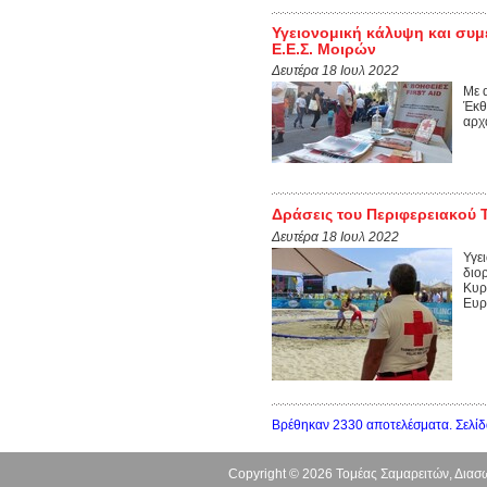
Υγειονομική κάλυψη και συμ
Ε.Ε.Σ. Μοιρών
Δευτέρα 18 Ιουλ 2022
Με 
Έκθ
αρχ
Δράσεις του Περιφερειακού Τ
Δευτέρα 18 Ιουλ 2022
Υγε
διο
Κυρ
Ευρ
Βρέθηκαν 2330 αποτελέσματα. Σελίδ
Copyright © 2026 Τομέας Σαμαρειτών, Δια