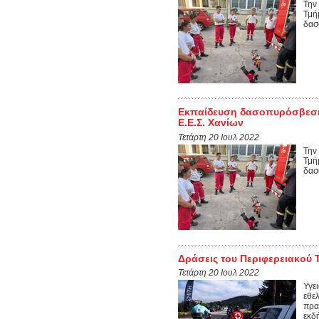
Την
Τμή
δασ
Εκπαίδευση δασοπυρόσβεσης
Ε.Ε.Σ. Χανίων
Τετάρτη 20 Ιουλ 2022
Την
Τμή
δασ
Δράσεις του Περιφερειακού Τ
Τετάρτη 20 Ιουλ 2022
Υγε
εθε
πρα
εκδή