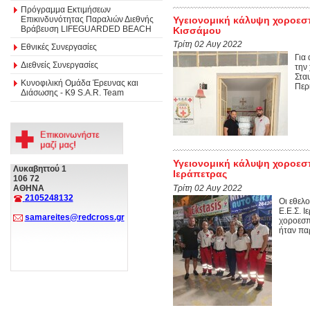
Πρόγραμμα Εκτιμήσεων
Επικινδυνότητας Παραλιών Διεθνής
Υγειονομική κάλυψη χοροεσπ
Βράβευση LIFEGUARDED BEACH
Κισσάμου
Τρίτη 02 Αυγ 2022
Εθνικές Συνεργασίες
Για
Διεθνείς Συνεργασίες
την
Στα
Κυνοφιλική Ομάδα Έρευνας και
Περι
Διάσωσης - Κ9 S.A.R. Team
Υγειονομική κάλυψη χοροεσπ
Λυκαβηττού 1
Ιεράπετρας
106 72
Τρίτη 02 Αυγ 2022
ΑΘΗΝΑ
2105248132
Οι εθελ
Ε.Ε.Σ. 
samareites@redcross.gr
χοροεσπ
ήταν παρ