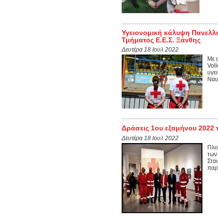
Υγειονομική κάλυψη Πανελλή
Τμήματος Ε.Ε.Σ. Ξάνθης
Δευτέρα 18 Ιουλ 2022
Με 
Vol
υγε
Ναυ
Δράσεις 1ου εξαμήνου 2022 
Δευτέρα 18 Ιουλ 2022
Πλο
των
Στα
παρ