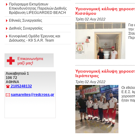
Πρόγραμμα Εκτιμήσεων
Επικινδυνότητας Παραλιών Διεθνής
Υγειονομική κάλυψη χοροεσπ
Βράβευση LIFEGUARDED BEACH
Κισσάμου
Τρίτη 02 Αυγ 2022
Εθνικές Συνεργασίες
Για
Διεθνείς Συνεργασίες
την
Στα
Κυνοφιλική Ομάδα Έρευνας και
Περι
Διάσωσης - Κ9 S.A.R. Team
Υγειονομική κάλυψη χοροεσπ
Λυκαβηττού 1
Ιεράπετρας
106 72
Τρίτη 02 Αυγ 2022
ΑΘΗΝΑ
2105248132
Οι εθελ
Ε.Ε.Σ. 
samareites@redcross.gr
χοροεσπ
ήταν παρ