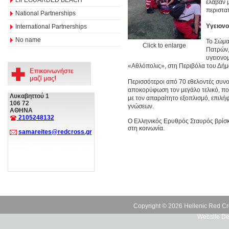
έλαβαν 
περιστα
National Partnerships
Υγειον
International Partnerships
No name
Το Σώμα
Click to enlarge
Πατρών,
υγειονο
«Αθλόπολις», στη Περιβόλα του Δή
Περισσότεροι από 70 εθελοντές συνο
αποκορύφωση τον μεγάλο τελικό, που 
Λυκαβηττού 1
με τον απαραίτητο εξοπλισμό, επιλή
106 72
γνώσεων.
ΑΘΗΝΑ
2105248132
Ο Ελληνικός Ερυθρός Σταυρός βρίσκ
στη κοινωνία.
samareites@redcross.gr
Copyright © 2026 Hellenic Red Cr
Website De