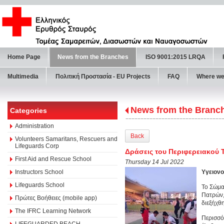
Home Page
News from the Branches
ISO 9001:2015 LRQA
Multimedia
Πολιτική Προστασία - ΕU Projects
FAQ
Where we
News from the Branc
Categories
Administration
Back
Volunteers Samaritans, Rescuers and
Lifeguards Corp
Δράσεις του Περιφερειακού 
First Aid and Rescue School
Thursday 14 Jul 2022
Instructors School
Υγειονο
Lifeguards School
Το Σώμα
Πατρών,
Πρώτες Βοήθειες (mobile app)
διεξήχθ
The IFRC Learning Network
Περισσό
LIFEGUARDED BEACH