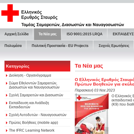
Αρχική Σελίδα
Τα Νέα μας
ISO 9001:2015 LRQA
ΕΚΠΑΙΔΕΥΣ
Πολυμέσα
Πολιτική Προστασία - ΕU Projects
Συχνές Ερωτήσεις
Τα Νέα μας
Κατηγορίες
Διοίκηση - Οργανόγραμμα
Ο Ελληνικός Ερυθρός Σταυρ
Σώμα Εθελοντών Σαμαρειτών,
Πρώτων Βοηθειών για σκύλ
Διασωστών και Ναυαγοσωστών
Παρασκευή 03 Νοε 2023
Σχολή Σαμαρειτών και Διασωστών
Ο Ελληνικός 
εκπαιδευτικά
Εκπαίδευση και Ανάδειξη
(Κ9) που διαθ
Εκπαιδευτών
Σχολή Αυτοδυτών - Ναυαγοσωστών
Πρώτες Βοήθειες (mobile app)
The IFRC Learning Network