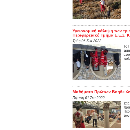
Υγειονομική κάλυψη των τρ
Περιφερειακό Τμήμα Ε.Ε.Σ. 
Τρίτη 06 Σεπ 2022
Το 
τρι
αφο
πολ
Μαθήματα Πρώτων Βοηθειών 
Πέμπτη 01 Σεπ 2022
Στι
πρα
Περ
των