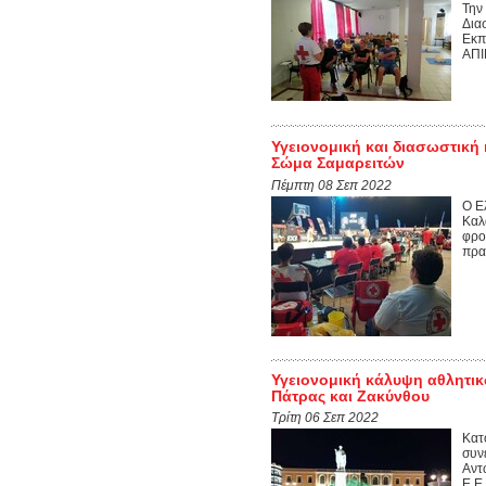
Την
Δια
Εκπ
ΑΠΙ
Υγειονομική και διασωστική
Σώμα Σαμαρειτών
Πέμπτη 08 Σεπ 2022
Ο Ε
Καλ
φρο
πρα
Υγειονομική κάλυψη αθλητι
Πάτρας και Ζακύνθου
Τρίτη 06 Σεπ 2022
Κατ
συν
Αντ
Ε.Ε.