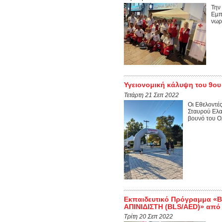
Την
Εμπ
νωρ
Υγειονομική κάλυψη του 9ου
Τετάρτη 21 Σεπ 2022
Οι Εθελοντέ
Σταυρού Ελα
βουνό του Ο
Εκπαιδευτικό Πρόγραμμα «
ΑΠΙΝΙΔIΣΤΗ (BLS/AED)» από 
Τρίτη 20 Σεπ 2022