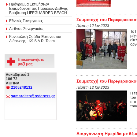
Πρόγραμμα Εκτιμήσεων
Επικινδυνότητας Παραλιών Διεθνής
Βράβευση LIFEGUARDED BEACH
Συμμετοχή του Περιφερειακο
Εθνικές Συνεργασίες
Πέμπτη 12 Ιαν 2023
Διεθνείς Συνεργασίες
Το 
μέγ
Κυνοφιλική Ομάδα Έρευνας και
εθε
Διάσωσης - Κ9 S.A.R. Team
οργά
Λυκαβηττού 1
106 72
Συμμετοχή του Περιφερειακο
ΑΘΗΝΑ
Πέμπτη 12 Ιαν 2023
2105248132
Η τ
samareites@redcross.gr
του
στο
τους
Διοργάνωση Ημερίδα με θέμ