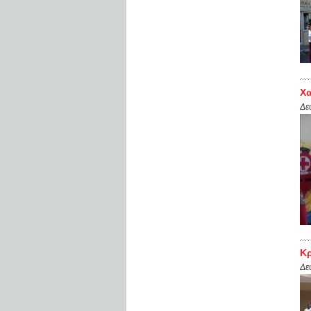
Χα
Δε
Κ
Δε