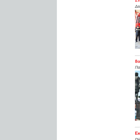
Δε
8ο
Πα
Εκ
Πέ