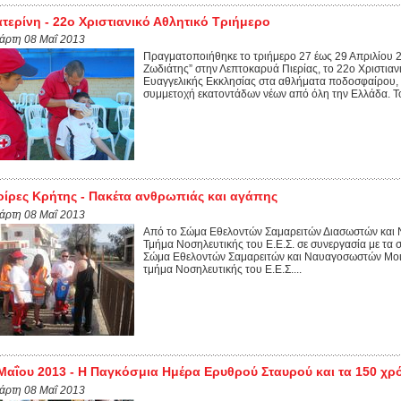
τερίνη - 22o Χριστιανικό Αθλητικό Τριήμερο
τάρτη 08 Μαΐ 2013
Πραγματοποιήθηκε το τριήμερο 27 έως 29 Απριλίου 2
Ζωδιάτης” στην Λεπτοκαρυά Πιερίας, το 22ο Χριστιαν
Ευαγγελικής Εκκλησίας στα αθλήματα ποδοσφαίρου, Ba
συμμετοχή εκατοντάδων νέων από όλη την Ελλάδα. Τ
ίρες Κρήτης - Πακέτα ανθρωπιάς και αγάπης
τάρτη 08 Μαΐ 2013
Από το Σώμα Εθελοντών Σαμαρειτών Διασωστών και 
Τμήμα Νοσηλευτικής του Ε.Ε.Σ. σε συνεργασία με τα 
Σώμα Εθελοντών Σαμαρειτών και Ναυαγοσωστών Μοι
τμήμα Νοσηλευτικής του Ε.Ε.Σ....
Μαΐου 2013 - Η Παγκόσμια Ημέρα Ερυθρού Σταυρού και τα 150 χρ
τάρτη 08 Μαΐ 2013