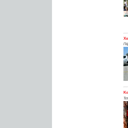
Χα
Πέ
Κα
Τε