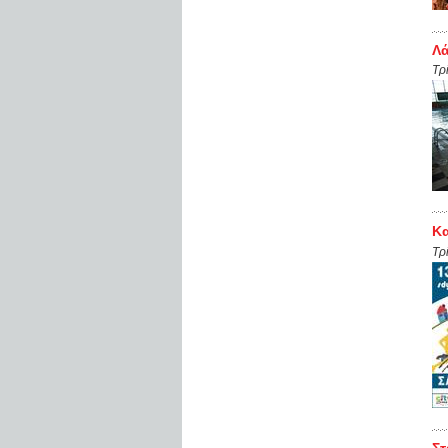
Λά
Τρ
Kα
Τρ
Στ