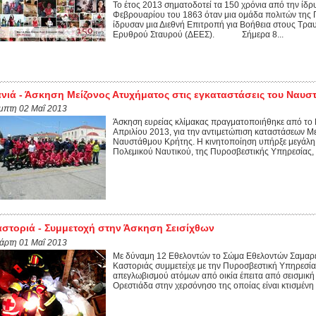
Το έτος 2013 σηματοδοτεί τα 150 χρόνια από την ίδ
Φεβρουαρίου του 1863 όταν μια ομάδα πολιτών της 
ίδρυσαν μια Διεθνή Επιτροπή για Βοήθεια στους Τραυ
Ερυθρού Σταυρού (ΔΕΕΣ). Σήμερα 8...
νιά - Άσκηση Μείζονος Ατυχήματος στις εγκαταστάσεις του Ναυ
μπτη 02 Μαΐ 2013
Άσκηση ευρείας κλίμακας πραγματοποιήθηκε από το Γ
Απριλίου 2013, για την αντιμετώπιση καταστάσεων Με
Ναυστάθμου Κρήτης. Η κινητοποίηση υπήρξε μεγάλη 
Πολεμικού Ναυτικού, της Πυροσβεστικής Υπηρεσίας, τ
στοριά - Συμμετοχή στην Άσκηση Σεισίχθων
τάρτη 01 Μαΐ 2013
Με δύναμη 12 Εθελοντών το Σώμα Εθελοντών Σαμαρ
Καστοριάς συμμετείχε με την Πυροσβεστική Υπηρεσία
απεγλωβισμού ατόμων από οικία έπειτα από σεισμική 
Ορεστιάδα στην χερσόνησο της οποίας είναι κτισμένη η