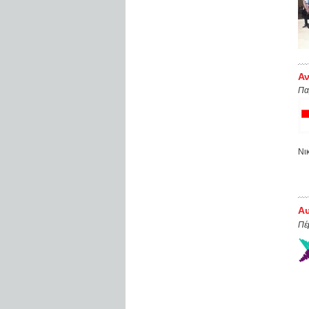
Αν
Πα
Νι
Αυ
Πέ