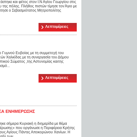
άστηκε και φέτος στον Ι.Ν Αγίου Γεωργίου στις
 της πόλης. Πλήθος πιστών τίμησε τον Άγιο με
άτησε ο Σεβασμιότατος Μητροπολίτης
Λεπτομέρειες
ο Γυμνού Ευβοίας με τη συμμετοχή του
ών Χαλκίδας με τη συνεργασία του Δήμου
στικού Σώματος ,της Αστυνομίας καιτης
σμό...
Λεπτομέρειες
ΕΣΑ ΕΝΗΜΕΡΩΣΗΣ
ηκε σήμερα Κυριακή η διημερίδα με θέμα
έρωσης» που οργάνωσε η Περιφέρεια Κρήτης
στους Αγίους Πάντες Αποκορώνου Χανίων. Η
αξύ των...