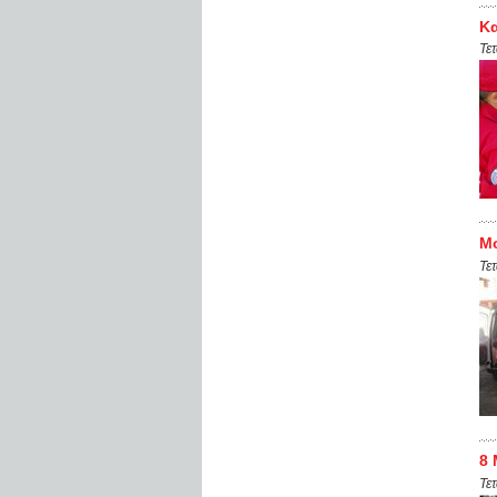
Κα
Τε
Μο
Τε
8 
Τε