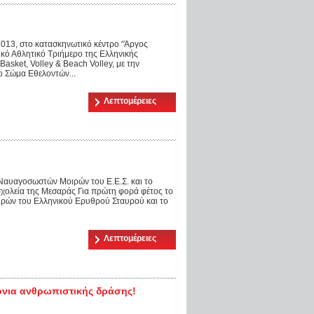
013, στο κατασκηνωτικό κέντρο “Άργος
ικό Αθλητικό Τριήμερο της Ελληνικής
sket, Volley & Beach Volley, με την
ο Σώμα Εθελοντών...
Λεπτομέρειες
Ναυαγοσωστών Μοιρών του Ε.Ε.Σ. και το
σχολεία της Μεσαράς Για πρώτη φορά φέτος το
ρών του Ελληνικού Ερυθρού Σταυρού και το
Λεπτομέρειες
όνια ανθρωπιστικής δράσης!