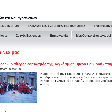
01:2015 LRQA
ΕΚΠΑΙΔΕΥΣΟΥ ΣΤΙΣ ΠΡΩΤΕΣ ΒΟΗΘΕΙΕΣ
Γίνε Εθελον
ojects
Συχνές Ερωτήσεις
Επικοινωνία
Μειοδοτικοί Διαγωνισμοί
α Νέα μας
δος - Ιδιαίτερος εορτασμός της Παγκόσμιας Ημέρα Ερυθρού Σταυ
υτέρα 20 Μαΐ 2013
Ρεπορτάζ από την Εφημερίδα Η ΡΟΔΙΑΚΗ (κάνε κλικ
τιμήθηκε δεόντος στη Ρόδο με έκθεση φωτογραφίας τ
Ρόδου του Ελληνικού Ερυθρού Σταυρού στο νησί από
έκθεση ήταν...