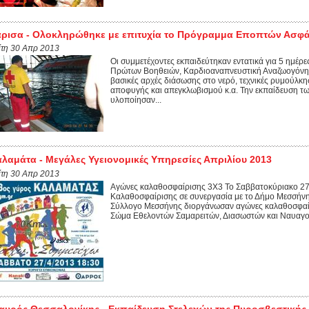
ρισα - Ολοκληρώθηκε με επιτυχία το Πρόγραμμα Εποπτών Ασφά
ίτη 30 Απρ 2013
Οι συμμετέχοντες εκπαιδεύτηκαν εντατικά για 5 ημέρε
Πρώτων Βοηθειών, Καρδιοαναπνευστική Αναζωογόνησ
βασικές αρχές διάσωσης στο νερό, τεχνικές ρυμούλκη
αποφυγής και απεγκλωβισμού κ.α. Την εκπαίδευση τ
υλοποίησαν...
λαμάτα - Μεγάλες Υγειονομικές Υπηρεσίες Απριλίου 2013
ίτη 30 Απρ 2013
Αγώνες καλαθοσφαίρισης 3Χ3 Το Σαββατοκύριακο 27 
Καλαθοσφαίρισης σε συνεργασία με το Δήμο Μεσσήν
Σύλλογο Μεσσήνης διοργάνωσαν αγώνες καλαθοσφαίρι
Σώμα Εθελοντών Σαμαρειτών, Διασωστών και Ναυαγο
αυρός Θεσσαλονίκης - Εκπαίδευση Στελεχών της Πυροσβεστικής