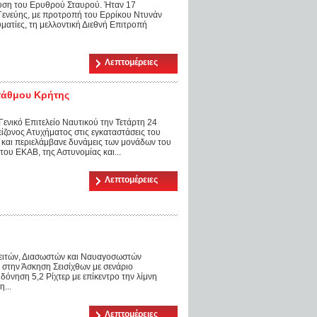
ρυση του Ερυθρού Σταυρού. Ήταν 17
Γενεύης, με προτροπή του Ερρίκου Ντυνάν
ματίες, τη μελλοντική Διεθνή Επιτροπή
Λεπτομέρειες
στάθμου Κρήτης
ενικό Επιτελείο Ναυτικού την Τετάρτη 24
ίζονος Ατυχήματος στις εγκαταστάσεις του
και περιελάμβανε δυνάμεις των μονάδων του
ου ΕΚΑΒ, της Αστυνομίας και...
Λεπτομέρειες
ειτών, Διασωστών και Ναυαγοσωστών
 στην Άσκηση Σεισίχθων με σενάριο
δόνηση 5,2 Ρίχτερ με επίκεντρο την λίμνη
...
Λεπτομέρειες