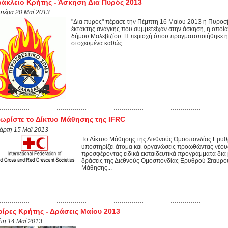
άκλειο Κρήτης - Άσκηση Δια Πυρός 2013
υτέρα 20 Μαΐ 2013
"Δια πυρός" πέρασε την Πέμπτη 16 Μαίου 2013 η Πυροσβ
έκτακτης ανάγκης που συμμετείχαν στην άσκηση, η οποία
δήμου Μαλεβιζίου. Η περιοχή όπου πραγματοποιήθηκε η 
στοχευμένα καθώς...
ωρίστε το Δίκτυο Μάθησης της IFRC
τάρτη 15 Μαΐ 2013
To Δίκτυο Μάθησης της Διεθνούς Ομοσπονδίας Ερυθ
υποστηρίζει άτομα και οργανώσεις προωθώντας νέου
προσφέροντας ειδικά εκπαιδευτικά προγράμματα δια β
δράσεις της Διεθνούς Ομοσπονδίας Ερυθρού Σταυρού
Μάθησης...
ίρες Κρήτης - Δράσεις Μαίου 2013
ίτη 14 Μαΐ 2013