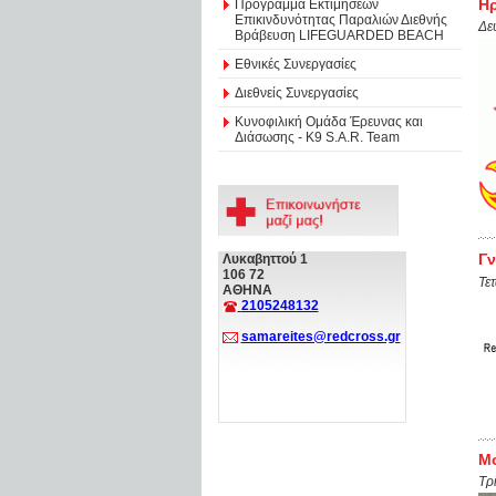
Ηρ
Πρόγραμμα Εκτιμήσεων
Επικινδυνότητας Παραλιών Διεθνής
Δε
Βράβευση LIFEGUARDED BEACH
Εθνικές Συνεργασίες
Διεθνείς Συνεργασίες
Κυνοφιλική Ομάδα Έρευνας και
Διάσωσης - Κ9 S.A.R. Team
Γν
Λυκαβηττού 1
106 72
Τε
ΑΘΗΝΑ
2105248132
samareites@redcross.gr
Μο
Τρ