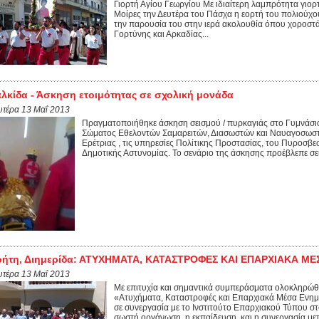
Γιορτή Αγίου Γεωργίου Με ιδιαίτερη λαμπρότητα γιορτ
Μοίρες την Δευτέρα του Πάσχα η εορτή του πολιούχου
την παρουσία του στην ιερά ακολουθία όπου χοροστ
Γορτύνης και Αρκαδίας...
λκίδα - Άσκηση ετοιμότητας σε σχολική μονάδα
υτέρα 13 Μαΐ 2013
Πραγματοποιήθηκε άσκηση σεισμού / πυρκαγιάς στο Γυμνάσι
Σώματος Εθελοντών Σαμαρειτών, Διασωστών και Ναυαγοσωστ
Ερέτριας , τις υπηρεσίες Πολίτικης Προστασίας, του Πυροσβε
Δημοτικής Αστυνομίας. Το σενάριο της άσκησης προέβλεπε σει
ρήτη, Διημερίδα: ΑΤΥΧΗΜΑΤΑ, ΚΑΤΑΣΤΡΟΦΕΣ ΚΑΙ ΕΠΑΡΧΙΑΚΑ Μ
υτέρα 13 Μαΐ 2013
Με επιτυχία και σημαντικά συμπεράσματα ολοκληρώθ
«Ατυχήματα, Καταστροφές και Επαρχιακά Μέσα Ενημ
σε συνεργασία με το Ινστιτούτο Επαρχιακού Τύπου 
σωστή οργάνωση, η εκπαίδευση, και η συνεργασία μετ