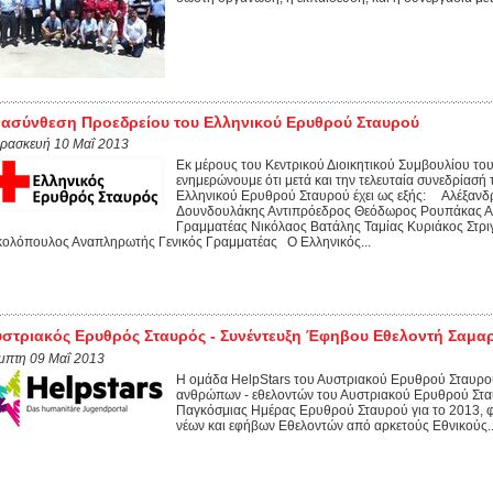
ασύνθεση Προεδρείου του Ελληνικού Ερυθρού Σταυρού
ρασκευή 10 Μαΐ 2013
Εκ μέρους του Κεντρικού Διοικητικού Συμβουλίου το
ενημερώνουμε ότι μετά και την τελευταία συνεδρίασή
Ελληνικού Ερυθρού Σταυρού έχει ως εξής: Αλέξαν
Δουνδουλάκης Αντιπρόεδρος Θεόδωρος Ρουπάκας Αντ
Γραμματέας Νικόλαος Βατάλης Ταμίας Κυριάκος Στρ
κολόπουλος Αναπληρωτής Γενικός Γραμματέας Ο Ελληνικός...
στριακός Ερυθρός Σταυρός - Συνέντευξη Έφηβου Εθελοντή Σαμαρε
μπτη 09 Μαΐ 2013
Η ομάδα HelpStars του Αυστριακού Ερυθρού Σταυρού
ανθρώπων - εθελοντών του Αυστριακού Ερυθρού Σταυ
Παγκόσμιας Ημέρας Ερυθρού Σταυρού για το 2013, φι
νέων και εφήβων Εθελοντών από αρκετούς Εθνικούς..