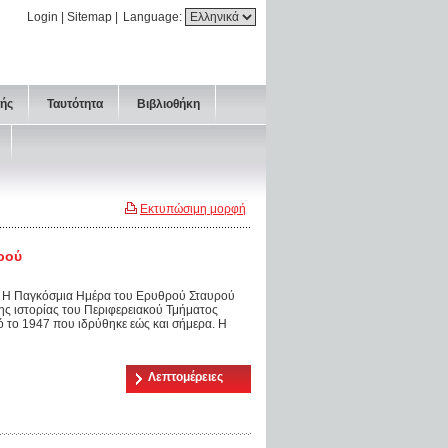
Login
|
Sitemap
|
Language:
τής
Ταυτότητα
Βιβλιοθήκη
Εκτυπώσιμη μορφή
ρού
) Η Παγκόσμια Ημέρα του Ερυθρού Σταυρού
ης ιστορίας του Περιφερειακού Τμήματος
 το 1947 που ιδρύθηκε εώς και σήμερα. Η
Λεπτομέρειες