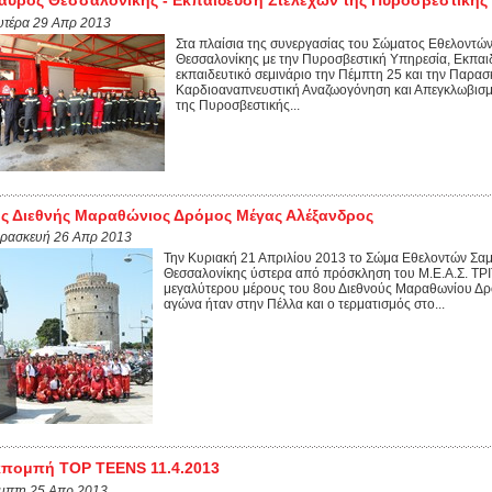
υτέρα 29 Απρ 2013
Στα πλαίσια της συνεργασίας του Σώματος Εθελοντ
Θεσσαλονίκης με την Πυροσβεστική Υπηρεσία, Εκπαι
εκπαιδευτικό σεμινάριο την Πέμπτη 25 και την Παρασ
Καρδιοαναπνευστική Αναζωογόνηση και Απεγκλωβισμό
της Πυροσβεστικής...
ς Διεθνής Μαραθώνιος Δρόμος Μέγας Αλέξανδρος
ρασκευή 26 Απρ 2013
Την Κυριακή 21 Απριλίου 2013 το Σώμα Εθελοντών Σ
Θεσσαλονίκης ύστερα από πρόσκληση του Μ.Ε.Α.Σ. ΤΡΙ
μεγαλύτερου μέρους του 8ου Διεθνούς Μαραθωνίου Δρ
αγώνα ήταν στην Πέλλα και ο τερματισμός στο...
πομπή TOP TEENS 11.4.2013
μπτη 25 Απρ 2013