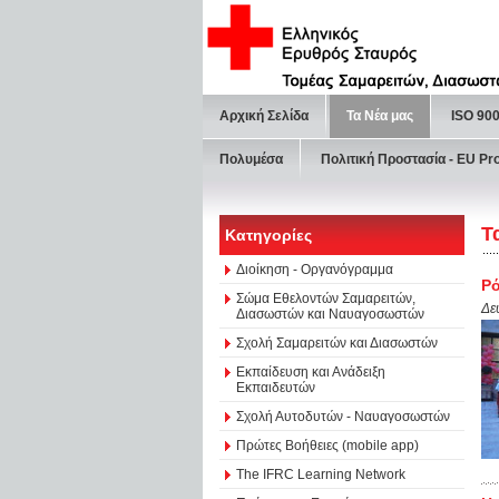
Αρχική Σελίδα
Τα Νέα μας
ISO 90
Πολυμέσα
Πολιτική Προστασία - ΕU Pr
Τ
Κατηγορίες
Διοίκηση - Οργανόγραμμα
Ρό
Σώμα Εθελοντών Σαμαρειτών,
Δε
Διασωστών και Ναυαγοσωστών
Σχολή Σαμαρειτών και Διασωστών
Εκπαίδευση και Ανάδειξη
Εκπαιδευτών
Σχολή Αυτοδυτών - Ναυαγοσωστών
Πρώτες Βοήθειες (mobile app)
The IFRC Learning Network