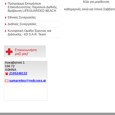
Κλίκ για μεγέθυνση
Πρόγραμμα Εκτιμήσεων
Επικινδυνότητας Παραλιών Διεθνής
καθημερινές αλλά και όποια Σαββατο
Βράβευση LIFEGUARDED BEACH
Εθνικές Συνεργασίες
Διεθνείς Συνεργασίες
Κυνοφιλική Ομάδα Έρευνας και
Διάσωσης - Κ9 S.A.R. Team
Λυκαβηττού 1
106 72
ΑΘΗΝΑ
2105248132
samareites@redcross.gr