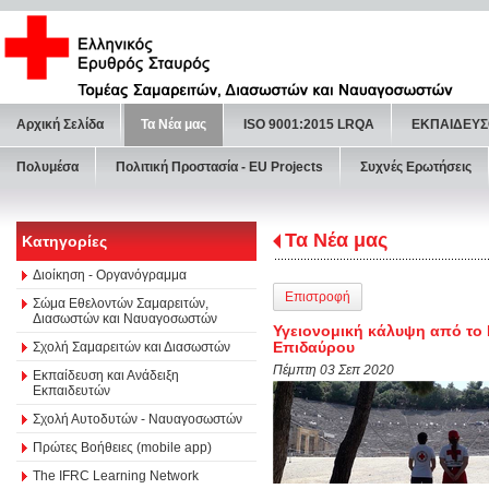
Αρχική Σελίδα
Τα Νέα μας
ISO 9001:2015 LRQA
ΕΚΠΑΙΔΕΥΣ
Πολυμέσα
Πολιτική Προστασία - ΕU Projects
Συχνές Ερωτήσεις
Τα Νέα μας
Κατηγορίες
Διοίκηση - Οργανόγραμμα
Επιστροφή
Σώμα Εθελοντών Σαμαρειτών,
Διασωστών και Ναυαγοσωστών
Υγειονομική κάλυψη από το 
Επιδαύρου
Σχολή Σαμαρειτών και Διασωστών
Πέμπτη 03 Σεπ 2020
Εκπαίδευση και Ανάδειξη
Εκπαιδευτών
Σχολή Αυτοδυτών - Ναυαγοσωστών
Πρώτες Βοήθειες (mobile app)
The IFRC Learning Network