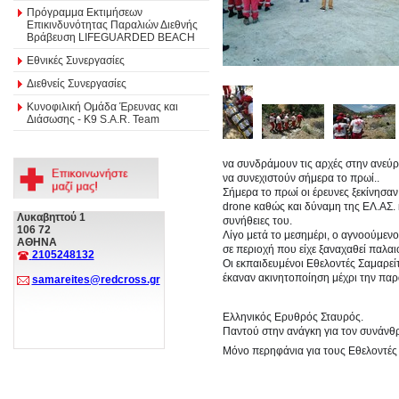
Πρόγραμμα Εκτιμήσεων
Επικινδυνότητας Παραλιών Διεθνής
Βράβευση LIFEGUARDED BEACH
Εθνικές Συνεργασίες
Διεθνείς Συνεργασίες
Κυνοφιλική Ομάδα Έρευνας και
Διάσωσης - Κ9 S.A.R. Team
να συνδράμουν τις αρχές στην ανεύρ
ν
α συνεχιστούν σήμερα το πρωί..
Σήμερα το πρωί οι έρευνες ξεκίνησα
drone καθώς και δύναμη της ΕΛ.ΑΣ. 
Λυκαβηττού 1
συνήθειες του.
106 72
Λίγο μετά το μεσημέρι, ο αγνοούμεν
ΑΘΗΝΑ
σε περιοχή που είχε ξαναχαθεί παλαι
2105248132
Οι εκπαιδευμένοι Εθελοντές Σαμαρεί
έκαναν ακινητοποίηση μέχρι την πα
samareites@redcross.gr
Ελληνικός Ερυθρός Σταυρός.
Παντού στην ανάγκη για τον συνάνθ
Μόνο περηφάνια για τους Εθελοντές 