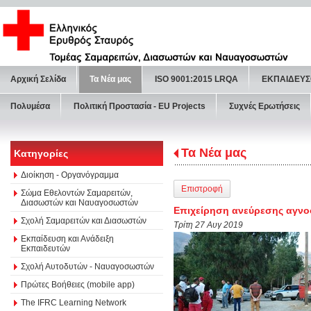
Αρχική Σελίδα
Τα Νέα μας
ISO 9001:2015 LRQA
ΕΚΠΑΙΔΕΥΣ
Πολυμέσα
Πολιτική Προστασία - ΕU Projects
Συχνές Ερωτήσεις
Τα Νέα μας
Κατηγορίες
Διοίκηση - Οργανόγραμμα
Επιστροφή
Σώμα Εθελοντών Σαμαρειτών,
Διασωστών και Ναυαγοσωστών
Επιχείρηση ανεύρεσης αγνο
Σχολή Σαμαρειτών και Διασωστών
Τρίτη 27 Αυγ 2019
Εκπαίδευση και Ανάδειξη
Εκπαιδευτών
Σχολή Αυτοδυτών - Ναυαγοσωστών
Πρώτες Βοήθειες (mobile app)
The IFRC Learning Network