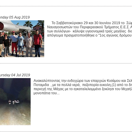
nday 05 Aug 2019
Το Σαββατοκύριακο 29 και 30 Ιουνίου 2019 το Σώ
Ναυαγοσωστών του Περιφερειακού Τμήματος Ε.Ε.Σ. Α
των συλλόγων- κάλυψε υγειονομικά τρείς μεγάλες δ
απόγευμα πραγματοποιήθηκε ο ''1ος αγώνας δρόμου ελι
ursday 04 Jul 2019
Ανακαλύπτοντας την ενδοχώρα των επαρχιών Κισάμου και Σελίν
Ποταμιδα , με τα πολλά νερά, πεζοπορία ευκολη,(1) από το δ
περιοχή της Μάχας με το εγκαταλελειμμένο ξοκλησι του Μιχαή
μονοπάτια του...