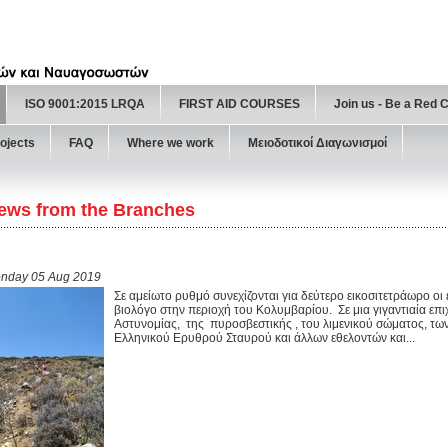
ISO 9001:2015 LRQA
FIRST AID COURSES
Join us - Be a Red 
ojects
FAQ
Where we work
Μειοδοτικοί Διαγωνισμοί
ews from the Branches
nday 05 Aug 2019
Σε αμείωτο ρυθμό συνεχίζονται για δεύτερο εικοσιτετράωρο οι
βιολόγο στην περιοχή του Κολυμβαρίου. Σε μια γιγαντιαία επι
Αστυνομίας, της πυροσβεστικής , του λιμενικού σώματος, τω
Ελληνικού Ερυθρού Σταυρού και άλλων εθελοντών και...