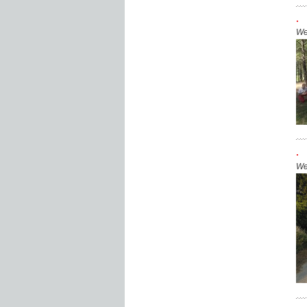
.
We
.
We