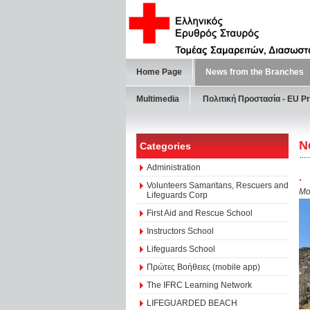
Home Page
News from the Branches
Multimedia
Πολιτική Προστασία - ΕU Pr
N
Categories
Administration
.
Volunteers Samaritans, Rescuers and
Mo
Lifeguards Corp
First Aid and Rescue School
Instructors School
Lifeguards School
Πρώτες Βοήθειες (mobile app)
The IFRC Learning Network
LIFEGUARDED BEACH