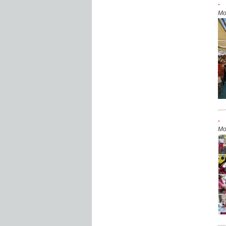
.
Mo
.
Mo