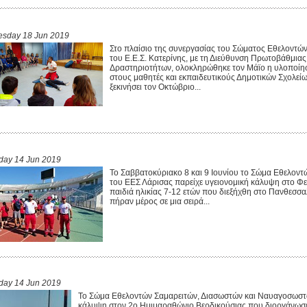
esday 18 Jun 2019
Στο πλαίσιο της συνεργασίας του Σώματος Εθελοντ
του Ε.Ε.Σ. Κατερίνης, με τη Διεύθυνση Πρωτοβάθμια
Δραστηριοτήτων, ολοκληρώθηκε τον Μάϊο η υλοποί
στους μαθητές και εκπαιδευτικούς Δημοτικών Σχολείω
ξεκινήσει τον Οκτώβριο...
iday 14 Jun 2019
Το Σαββατοκύριακο 8 και 9 Ιουνίου το Σώμα Εθελον
του ΕΕΣ Λάρισας παρείχε υγειονομική κάλυψη στο Φ
παιδιά ηλικίας 7-12 ετών που διεξήχθη στο Πανθεσσα
πήραν μέρος σε μια σειρά...
iday 14 Jun 2019
Το Σώμα Εθελοντών Σαμαρειτών, Διασωστών και Ναυαγοσωστώ
κάλυψη στον 2ο Ημιμαραθώνιο Βερδικούσιας που διοργάνωσε