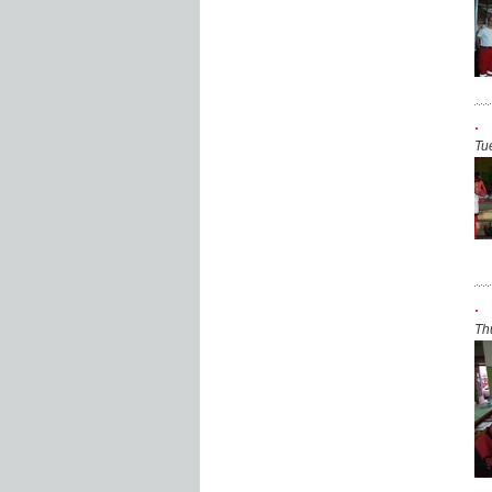
.
Tu
.
Th