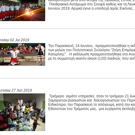
Πανθρακικό Αντάμωμα στο Σουφλί καθώς και τη Λευ
Ιουνίου 2019. Αρχικά έγινε η υποδοχή Ιεράς Εικόνας..
esday 02 Jul 2019
Την Παρασκευή, 14 Ιουνίου, πραγματοποιήθηκε η εκδ
των μελών του Πολιτιστικού Συλλόγου “Στέγη Επιμό
Κατερίνης”. Η εκδήλωση πραγματοποιήθηκε στο Ανοι
με τη συμμετοχή εκατόν είκοσι (120) παιδιών, που ανή
ursday 27 Jun 2019
Τριήμερο γεμάτο υπηρεσίες ήταν το τριήμερο 21 έω
Σαμαρειτών Διασωστών και Ναυαγοσωστών του Περι
Ειδικότερα, την Παρασκευή το απόγευμα, κατά την κ
Εθελοντών του Τμήματός μας, μια ευχάριστη έκπληξη 