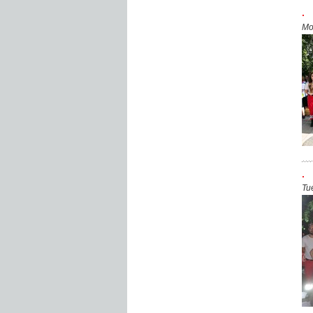
.
Mo
.
Tu