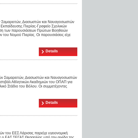
ών Σαμαρειτών, Διασωστών και Ναυαγοσωστών
ς Εκπαίδευσης Πιερίας-Γραφείο Σχολικών
ηση των παρουσιάσεων Πρώτων Βοηθειών
ν του Νομού Πιερίας. Οι παρουσιάσεις είχε
Details
τών Σαμαρειτών, Διασωστών και Ναυαγοσωστών
εστιβάλ Αθλητικών Ακαδημιών του ΟΠΑΠ για
λικό Στάδιο του Βόλου. Οι συμμετέχοντες
Details
ν του ΕΕΣ Λάρισας παρείχε υγειονομική
 ο ΕΑΣ ΣΕΓΑΣ Θεσσαλίας υπό την αιγίδα της