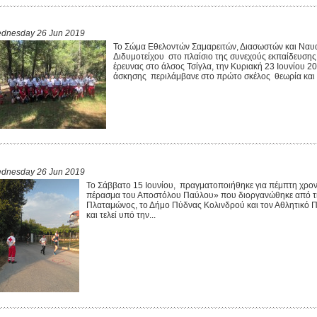
dnesday 26 Jun 2019
Το Σώμα Εθελοντών Σαμαρειτών, Διασωστών και Ναυ
Διδυμοτείχου στο πλαίσιο της συνεχούς εκπαίδευσ
έρευνας στο άλσος Τσίγλα, την Κυριακή 23 Ιουνίου 2
άσκησης περιλάμβανε στο πρώτο σκέλος θεωρία και εκ
dnesday 26 Jun 2019
Το Σάββατο 15 Ιουνίου, πραγματοποιήθηκε για πέμπτη χρον
πέρασμα του Αποστόλου Παύλου» που διοργανώθηκε από τη
Πλαταμώνος, το Δήμο Πύδνας Κολινδρού και τον Αθλητικό Π
και τελεί υπό την...