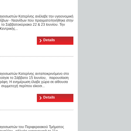
γοσωστών Κατερίνης ανέλαβε την υγειονομική
ήβων - Νεανίδων που πραγματοποιήθηκε στην
, το Σαββατοκύριακο 22 & 23 Ιουνίου. Την
εντρικής...
Details
αγοσωστών Κατερίνης ανταποκρινόμενο στο
ποίησε το Σάββατο 15 Ιουνίου, παρουσίαση
ρέφη. Η ενημέρωση έλαβε χώρα σε αίθουσα
 συμμετοχή περίπου είκοσι...
Details
αγοσωστών του Περιφερειακού Τμήματος
ουφλίου , κάλυψε υγειονομικά το 11ο