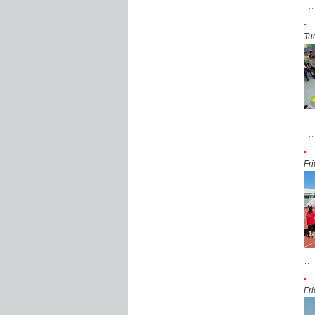
.
Tu
.
Fr
.
Fr