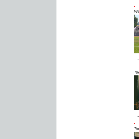
.
We
.
Tu
.
Tu