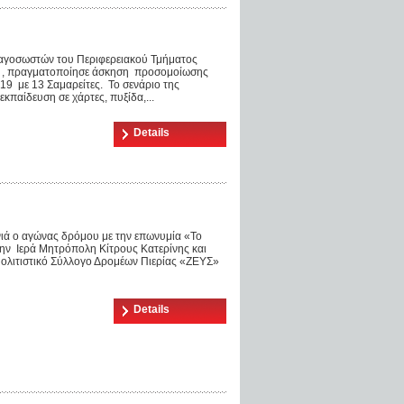
αγοσωστών του Περιφερειακού Τμήματος
ης , πραγματοποίησε άσκηση προσομοίωσης
019 με 13 Σαμαρείτες. Το σενάριο της
παίδευση σε χάρτες, πυξίδα,...
Details
ιά ο αγώνας δρόμου με την επωνυμία «Το
ν Iερά Μητρόπολη Κίτρους Κατερίνης και
ολιτιστικό Σύλλογο Δρομέων Πιερίας «ΖΕΥΣ»
Details