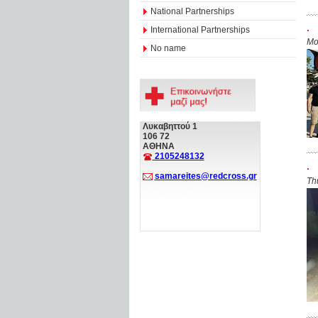
National Partnerships
.
International Partnerships
Mo
No name
Λυκαβηττού 1
106 72
ΑΘΗΝΑ
2105248132
.
samareites@redcross.gr
Th