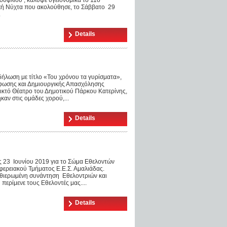
κή Νύχτα που ακολούθησε, το Σάββατο 29
.
Details
ήλωση με τίτλο «Του χρόνου τα γυρίσματα»,
ρφωσης και Δημιουργικής Απασχόλησης
κτό Θέατρο του Δημοτικού Πάρκου Κατερίνης,
καν στις ομάδες χορού,...
Details
ς 23 Ιουνίου 2019 για το Σώμα Εθελοντών
φερειακού Τμήματος Ε.Ε.Σ. Αμαλιάδας.
αθιερωμένη συνάντηση Εθελοντριών και
περίμενε τους Εθελοντές μας....
Details