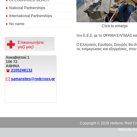
National Partnerships
International Partnerships
No name
Click to enlarge
του Ε.Ε.Σ. με το ΟΡΑΜΑ ΕΛΠΙΔΑΣ κα
Ο Ελληνικός Ερυθρός Σταυρός θα είν
τις ενημερώσεις και εξορμήσεις, στη
Λυκαβηττού 1
106 72
ΑΘΗΝΑ
2105248132
samareites@redcross.gr
Copyright © 2026 Hellenic Red Cr
Website De