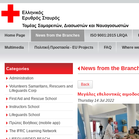
Home Page
News from the Branches
ISO 9001:2015 LRQA
Multimedia
Πολιτική Προστασία - ΕU Projects
FAQ
Where we
News from the Branc
Categories
Administration
Back
Volunteers Samaritans, Rescuers and
Lifeguards Corp
Μεγάλες εθελοντικές αιμοδο
First Aid and Rescue School
Thursday 14 Jul 2022
Instructors School
Lifeguards School
Πρώτες Βοήθειες (mobile app)
The IFRC Learning Network
LIFEGUARDED BEACH