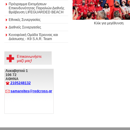
Πρόγραμμα Εκτιμήσεων
Επικινδυνότητας Παραλιών Διεθνής
Βράβευση LIFEGUARDED BEACH
Εθνικές Συνεργασίες
Κλίκ για μεγέθυνση
Διεθνείς Συνεργασίες
Κυνοφιλική Ομάδα Έρευνας και
Διάσωσης - Κ9 S.A.R. Team
Λυκαβηττού 1
106 72
ΑΘΗΝΑ
2105248132
samareites@redcross.gr