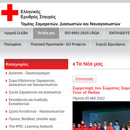
Αρχική Σελίδα
Τα Νέα μας
ISO 9001:2015 LRQA
ΕΚΠΑΙΔΕΥΣ
Πολυμέσα
Πολιτική Προστασία - ΕU Projects
Συχνές Ερωτήσεις
Τα Νέα μας
Κατηγορίες
Διοίκηση - Οργανόγραμμα
Επιστροφή
Σώμα Εθελοντών Σαμαρειτών,
Διασωστών και Ναυαγοσωστών
Συμμετοχή του Σώματος Σαμαρ
Tour of Hellas
Σχολή Σαμαρειτών και Διασωστών
Πέμπτη 05 Μαΐ 2022
Εκπαίδευση και Ανάδειξη
Εκπαιδευτών
Σχολή Αυτοδυτών - Ναυαγοσωστών
Πρώτες Βοήθειες (mobile app)
The IFRC Learning Network