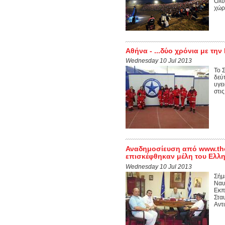
Ολύ
χώρα
Αθήνα - ...δύο χρόνια με τη
Wednesday 10 Jul 2013
Το 
δεύ
υγε
στις
Αναδημοσίευση από www.theb
επισκέφθηκαν μέλη του Ελλ
Wednesday 10 Jul 2013
Σήμ
Ναυ
Εκπ
Στα
Αντι