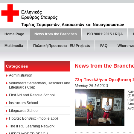
Home Page
News from the Branches
ISO 9001:2015 LRQA
Multimedia
Πολιτική Προστασία - ΕU Projects
FAQ
Where we
News from the Branch
Categories
Administration
73η Πανελλήνια Ορειβατική
Volunteers Samaritans, Rescuers and
Monday 29 Jul 2013
Lifeguards Corp
Κατ
First Aid and Rescue School
(Σ.
υψό
Instructors School
Απι
Ανα
Lifeguards School
Πρώτες Βοήθειες (mobile app)
The IFRC Learning Network
LIFEGUARDED BEACH