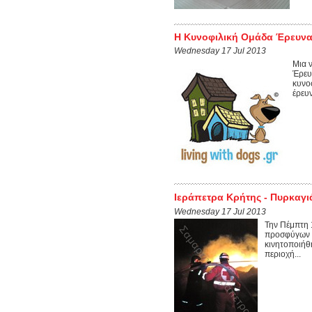
Η Κυνοφιλική Ομάδα Έρευνας
Wednesday 17 Jul 2013
Μια ν
Έρευ
κυνο
έρευν
Ιεράπετρα Κρήτης - Πυρκαγι
Wednesday 17 Jul 2013
Την Πέμπτη 1
προσφύγων 
κινητοποιήθ
περιοχή...