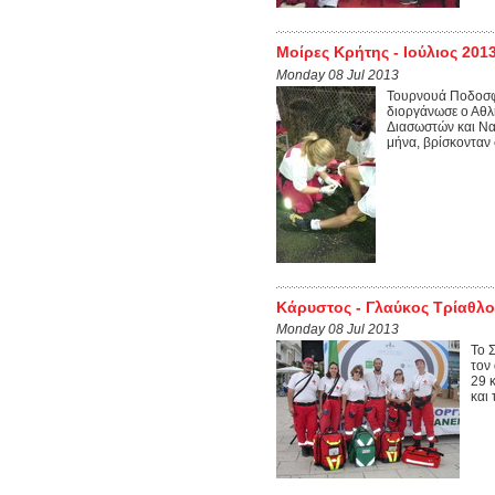
Μοίρες Κρήτης - Ιούλιος 201
Monday 08 Jul 2013
Τουρνουά Ποδοσφ
διοργάνωσε ο Αθλ
Διασωστών και Να
μήνα, βρίσκονταν σ
Κάρυστος - Γλαύκος Τρίαθλο
Monday 08 Jul 2013
To 
τον
29 
και 