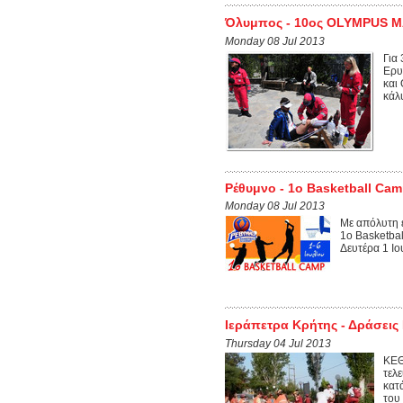
Όλυμπος - 10ος OLYMPUS 
Monday 08 Jul 2013
Για
Ερυ
και
κάλ
Ρέθυμνο - 1ο Basketball Ca
Monday 08 Jul 2013
Με απόλυτη 
1ο Basketba
Δευτέρα 1 Ιο
Ιεράπετρα Κρήτης - Δράσεις 
Thursday 04 Jul 2013
ΚΕΘ
τελ
κατ
του