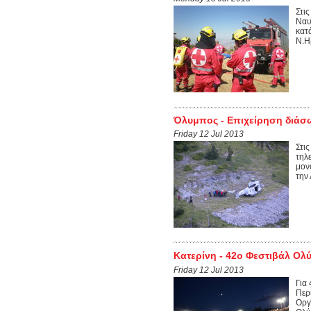
Στι
Ναυ
κατ
Ν.Η
Όλυμπος - Επιχείρηση διά
Friday 12 Jul 2013
Στι
τηλ
μον
την 
Κατερίνη - 42ο Φεστιβάλ Ολ
Friday 12 Jul 2013
Για
Περ
Οργ