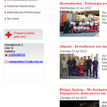
Θεσσαλονίκη - Επίσκεψη στ
National Partnerships
Wednesday 24 Jul 2013
International Partnerships
Την
Θεσ
No name
της
παρ
Λυκαβηττού 1
Λάρισα - Εκπαίδευση του πρ
106 72
Tuesday 23 Jul 2013
ΑΘΗΝΑ
2105248132
Την
Εθε
samareites@redcross.gr
προ
τεχ
Απιν
Μοίρες Κρήτης - Με Αυτόματ
Σαμαρειτών, Διασωστών κα
Tuesday 23 Jul 2013
Μέσ
Mar