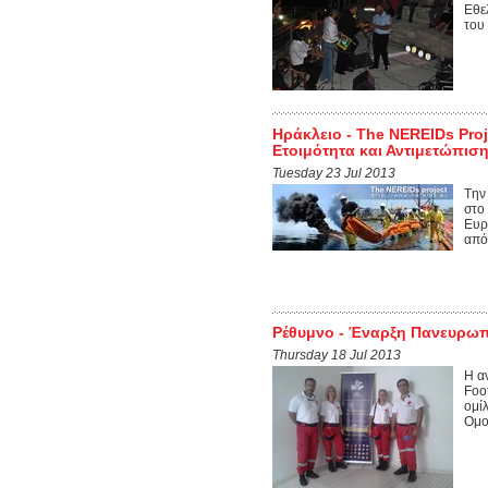
Εθε
του
Ηράκλειο - The NEREIDs Pro
Ετοιμότητα και Αντιμετώπισ
Tuesday 23 Jul 2013
Tην
στο
Ευρ
από
Ρέθυμνο - Έναρξη Πανευρωπ
Thursday 18 Jul 2013
Η α
Foo
ομί
Ομο