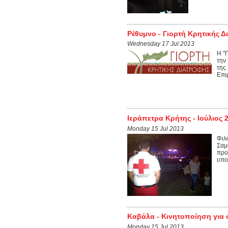
Ρέθυμνο - Γιορτή Κρητικής 
Wednesday 17 Jul 2013
Η ''
την
της
Επιμ
Ιεράπετρα Κρήτης - Ιούλιος 
Monday 15 Jul 2013
Φιλ
Σαμ
προ
υποδ
Καβάλα - Κινητοποίηση για
Monday 15 Jul 2013