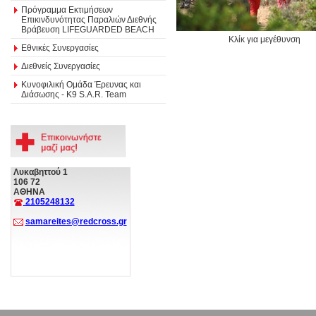
Πρόγραμμα Εκτιμήσεων
Επικινδυνότητας Παραλιών Διεθνής
Βράβευση LIFEGUARDED BEACH
Κλίκ για μεγέθυνση
Εθνικές Συνεργασίες
Διεθνείς Συνεργασίες
Κυνοφιλική Ομάδα Έρευνας και
Διάσωσης - Κ9 S.A.R. Team
Λυκαβηττού 1
106 72
ΑΘΗΝΑ
2105248132
samareites@redcross.gr