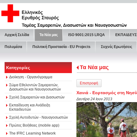
Αρχική Σελίδα
Τα Νέα μας
ISO 9001:2015 LRQA
ΕΚΠΑΙΔΕΥΣ
Πολυμέσα
Πολιτική Προστασία - ΕU Projects
Συχνές Ερωτήσεις
Τα Νέα μας
Κατηγορίες
Διοίκηση - Οργανόγραμμα
Επιστροφή
Σώμα Εθελοντών Σαμαρειτών,
Διασωστών και Ναυαγοσωστών
Χανιά - Εορτασμός στη Νησ
Σχολή Σαμαρειτών και Διασωστών
Δευτέρα 24 Ιουν 2013
Εκπαίδευση και Ανάδειξη
Εκπαιδευτών
Σχολή Αυτοδυτών - Ναυαγοσωστών
Πρώτες Βοήθειες (mobile app)
The IFRC Learning Network