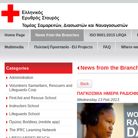
Home Page
News from the Branches
ISO 9001:2015 LRQA
Multimedia
Πολιτική Προστασία - ΕU Projects
FAQ
Where we
News from the Branc
Categories
Administration
Back
Volunteers Samaritans, Rescuers and
Lifeguards Corp
ΠΑΓΚΟΣΜΙΑ ΗΜΕΡΑ ΡΑΔΙΟΦΩ
First Aid and Rescue School
Wednesday 13 Feb 2013
Instructors School
Lifeguards School
Πρώτες Βοήθειες (mobile app)
The IFRC Learning Network
LIFEGUARDED BEACH