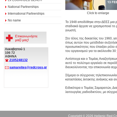
National Partnerships
Click to enlarge
International Partnerships
No name
Το 1948 αποδόθηκε στην ΔΕΕΣ μια ρ
σταδιακά άρχισε να χρησιμοποιεί το 
γνωστή.
Στο τέλος της δεκαετίας του 1960,
όπως αυτών που μετέδιδαν συζητήσε
προσωπικότητες που έπαιξαν ρόλο σ
Λυκαβηττού 1
του οργανισμού για τα ακόλουθα 30 
106 72
ΑΘΗΝΑ
Αντίστοιχα και ο Τομέας Αναζητήσεω
2105248132
αυτό το πολύτιμο εργαλείο σε περιό
διευκολύνοντας την επικοινωνία αιχ
samareites@redcross.gr
Σήμερα οι σύγχρονες τηλεπικοινωνίε
καταστάσεις έκτακτης ανάγκης και α
Ειδικότερα ο Τομέας Σαμαρειτών, Δι
λειτουργίας ραδιοδικτύου, με σύγχρ
Copyright © 2026 Hellenic Red Cr