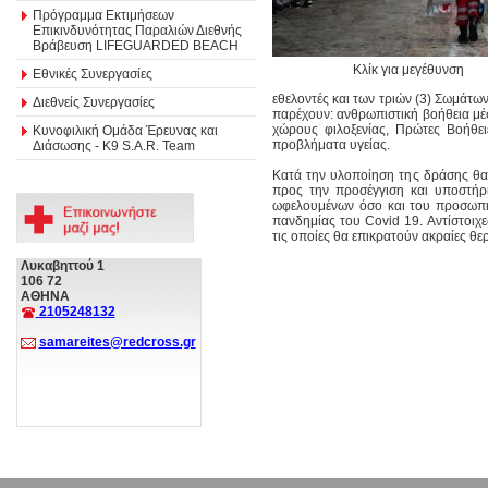
Πρόγραμμα Εκτιμήσεων
Επικινδυνότητας Παραλιών Διεθνής
Βράβευση LIFEGUARDED BEACH
Κλίκ για μεγέθυνση
Εθνικές Συνεργασίες
εθελοντές και των τριών (3) Σωμάτω
Διεθνείς Συνεργασίες
παρέχουν: ανθρωπιστική βοήθεια μέσ
χώρους φιλοξενίας, Πρώτες Βοήθει
Κυνοφιλική Ομάδα Έρευνας και
προβλήματα υγείας.
Διάσωσης - Κ9 S.A.R. Team
Κατά την υλοποίηση της δράσης θα
προς την προσέγγιση και υποστήρ
ωφελουμένων όσο και του προσωπικ
πανδημίας του Covid 19. Αντίστοιχε
τις οποίες θα επικρατούν ακραίες θε
Λυκαβηττού 1
106 72
ΑΘΗΝΑ
2105248132
samareites@redcross.gr