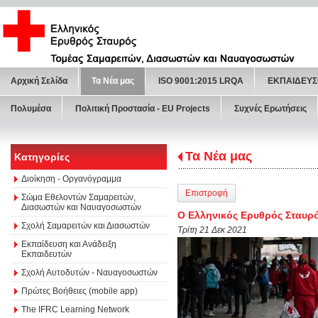
Αρχική Σελίδα
Τα Νέα μας
ISO 9001:2015 LRQA
ΕΚΠΑΙΔΕΥΣ
Πολυμέσα
Πολιτική Προστασία - ΕU Projects
Συχνές Ερωτήσεις
Τα Νέα μας
Κατηγορίες
Διοίκηση - Οργανόγραμμα
Επιστροφή
Σώμα Εθελοντών Σαμαρειτών,
Διασωστών και Ναυαγοσωστών
Ο Ελληνικός Ερυθρός Σταυρό
Σχολή Σαμαρειτών και Διασωστών
Τρίτη 21 Δεκ 2021
Εκπαίδευση και Ανάδειξη
Εκπαιδευτών
Σχολή Αυτοδυτών - Ναυαγοσωστών
Πρώτες Βοήθειες (mobile app)
The IFRC Learning Network