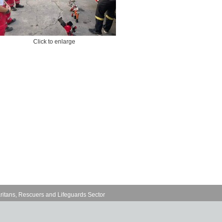
Click to enlarge
ritans, Rescuers and Lifeguards Sector