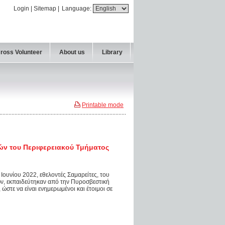
Login
|
Sitemap
|
Language:
Cross Volunteer
About us
Library
Printable mode
ών του Περιφερειακού Τμήματος
 Ιουνίου 2022, εθελοντές Σαμαρείτες, του
ων, εκπαιδεύτηκαν από την Πυροσβεστική
στε να είναι ενημερωμένοι και έτοιμοι σε