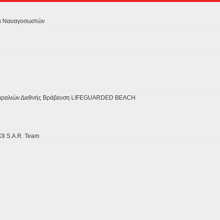
αι Ναυαγοσωστών
Παραλιών Διεθνής Βράβευση LIFEGUARDED BEACH
Κ9 S.A.R. Team