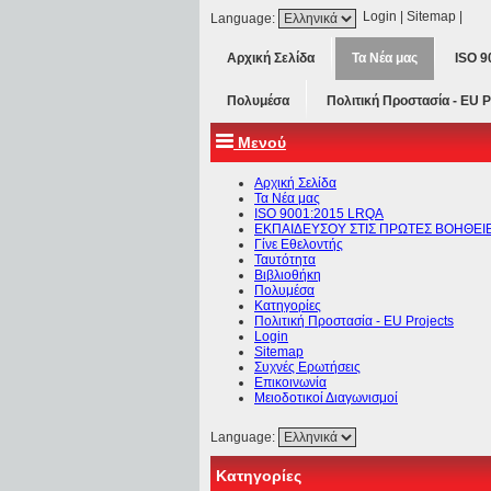
Login
|
Sitemap
|
Language:
Αρχική Σελίδα
Τα Νέα μας
ISO 
Πολυμέσα
Πολιτική Προστασία - ΕU P
Μενού
Αρχική Σελίδα
Τα Νέα μας
ISO 9001:2015 LRQA
ΕΚΠΑΙΔΕΥΣΟΥ ΣΤΙΣ ΠΡΩΤΕΣ ΒΟΗΘΕΙ
Γίνε Εθελοντής
Ταυτότητα
Βιβλιοθήκη
Πολυμέσα
Κατηγορίες
Πολιτική Προστασία - ΕU Projects
Login
Sitemap
Συχνές Ερωτήσεις
Επικοινωνία
Μειοδοτικοί Διαγωνισμοί
Language:
Κατηγορίες