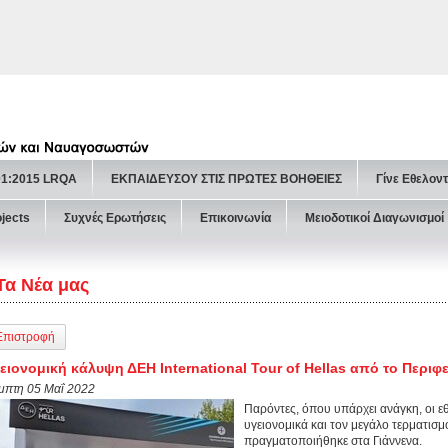
01:2015 LRQA
ΕΚΠΑΙΔΕΥΣΟΥ ΣΤΙΣ ΠΡΩΤΕΣ ΒΟΗΘΕΙΕΣ
Γίνε Εθελον
ojects
Συχνές Ερωτήσεις
Επικοινωνία
Μειοδοτικοί Διαγωνισμοί
Τα Νέα μας
Επιστροφή
ειονομική κάλυψη ΔΕΗ International Tour of Hellas από το Περιφ
μπτη 05 Μαΐ 2022
Παρόντες, όπου υπάρχει ανάγκη, οι 
υγειονομικά και τον μεγάλο τερματισμό
πραγματοποιήθηκε στα Γιάννενα.