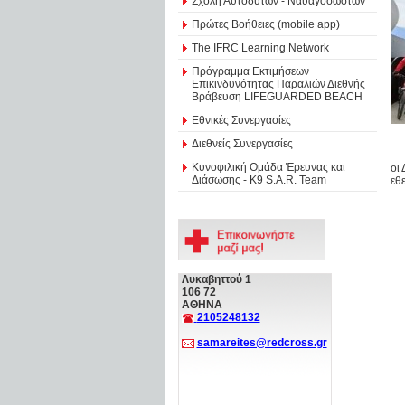
Σχολή Αυτοδυτών - Ναυαγοσωστών
Πρώτες Βοήθειες (mobile app)
The IFRC Learning Network
Πρόγραμμα Εκτιμήσεων
Επικινδυνότητας Παραλιών Διεθνής
Βράβευση LIFEGUARDED BEACH
Εθνικές Συνεργασίες
Διεθνείς Συνεργασίες
Κυνοφιλική Ομάδα Έρευνας και
οι
Διάσωσης - Κ9 S.A.R. Team
εθ
Λυκαβηττού 1
106 72
ΑΘΗΝΑ
2105248132
samareites@redcross.gr