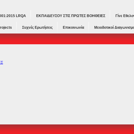
9001:2015 LRQA
ΕΚΠΑΙΔΕΥΣΟΥ ΣΤΙΣ ΠΡΩΤΕΣ ΒΟΗΘΕΙΕΣ
Γίνε Εθελο
rojects
Συχνές Ερωτήσεις
Επικοινωνία
Μειοδοτικοί Διαγωνισμο
ΕΣ