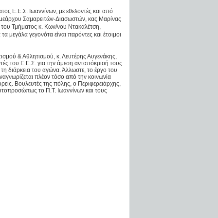
τος Ε.Ε.Σ. Ιωαννίνων, με εθελοντές και από
Τομεάρχου Σαμαρειτών-Διασωστών, κας Μαρίνας
 του Τμήματος κ. Κων/νου Ντακαλέτση,
α τα μεγάλα γεγονότα είναι παρόντες και έτοιμοι
ισμού & Αθλητισμού, κ. Λευτέρης Αυγενάκης,
τές του Ε.Ε.Σ. για την άμεση ανταπόκρισή τους
τη διάρκεια του αγώνα. Άλλωστε, το έργο του
ναγνωρίζεται πλέον τόσο από την κοινωνία
ρείς. Βουλευτές της πόλης, ο Περιφερειάρχης,
αυτοπροσώπως το Π.Τ. Ιωαννίνων και τους