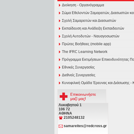
Διοίκηση - Οργανόγραμμα
Σώμα Εθελοντών Σαμαρειτών, Διασωστών κ
Σχολή Σαμαρειτών και Διασωστών
Εκπαίδευση και Ανάδειξη Εκπαιδευτών
Σχολή Αυτοδυτών - Ναυαγοσωστών
Πρώτες Βοήθειες (mobile app)
The IFRC Learning Network
Πρόγραμμα Εκτιμήσεων Επικινδυνότητας 
Εθνικές Συνεργασίες
Διεθνείς Συνεργασίες
Κυνοφιλική Ομάδα Έρευνας και Διάσωσης - 
Λυκαβηττού 1
106 72
ΑΘΗΝΑ
2105248132
samareites@redcross.gr