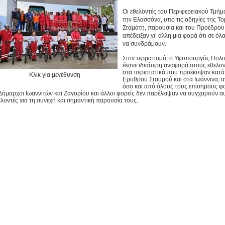
Οι εθελοντές του Περιφερειακού Τμήμα
την Ελασσόνα, υπό τις οδηγίες της 
Σταμάτη, παρουσία και του Προέδρου
απέδειξαν γι’ άλλη μια φορά ότι σε όλ
να συνδράμουν.
Στον τερματισμό, ο Υφυπουργός Πολιτ
έκανε ιδιαίτερη αναφορά στους εθελον
στα περιστατικά που προέκυψαν κατά 
Κλίκ για μεγέθυνση
Ερυθρού Σταυρού και στα Ιωάννινα, α
όσο και από όλους τους επίσημους φο
 Δήμαρχοι Ιωαννιτών και Ζαγορίου και άλλοι φορείς δεν παρέλειψαν να συγχαρούν 
ελοντές για τη συνεχή και σημαντική παρουσία τους.