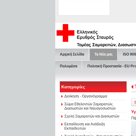
Αρχική Σελίδα
Τα Νέα μας
ISO 90
Πολυμέσα
Πολιτική Προστασία - ΕU Pr
Κατηγορίες
Διοίκηση - Οργανόγραμμα
Σώμα Εθελοντών Σαμαρειτών,
Διασωστών και Ναυαγοσωστών
Υγ
Σχολή Σαμαρειτών και Διασωστών
Πέ
Εκπαίδευση και Ανάδειξη
Εκπαιδευτών