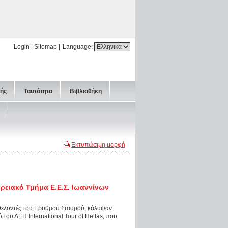
Login
|
Sitemap
|
Language:
τής
Ταυτότητα
Βιβλιοθήκη
Εκτυπώσιμη μορφή
ερειακό Τμήμα Ε.Ε.Σ. Ιωαννίνων
εθελοντές του Ερυθρού Σταυρού, κάλυψαν
 του ΔΕΗ International Tour of Hellas, που