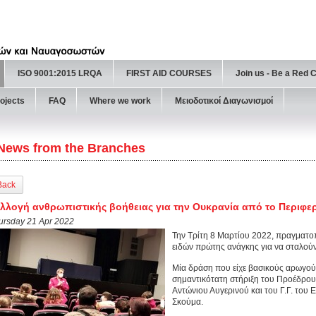
ISO 9001:2015 LRQA
FIRST AID COURSES
Join us - Be a Red 
ojects
FAQ
Where we work
Μειοδοτικοί Διαγωνισμοί
News from the Branches
Back
λλογή ανθρωπιστικής βοήθειας για την Ουκρανία από το Περιφε
ursday 21 Apr 2022
Την Τρίτη 8 Μαρτίου 2022, πραγματο
ειδών πρώτης ανάγκης για να σταλούν
Μία δράση που είχε βασικούς αρωγούς
σημαντικότατη στήριξη του Προέδρου
Αντώνιου Αυγερινού και του Γ.Γ. του
Σκούμα.