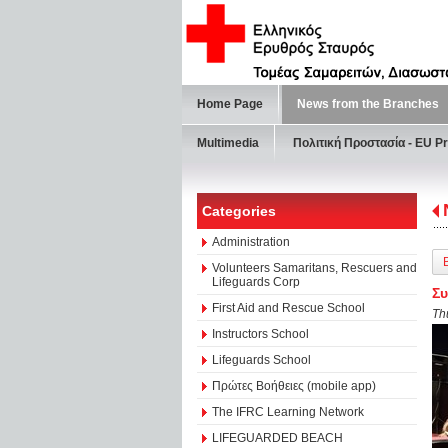
Home Page
News from the Branches
Multimedia
Πολιτική Προστασία - ΕU Pr
Categories
Administration
Volunteers Samaritans, Rescuers and
Lifeguards Corp
Συ
First Aid and Rescue School
Th
Instructors School
Lifeguards School
Πρώτες Βοήθειες (mobile app)
The IFRC Learning Network
LIFEGUARDED BEACH