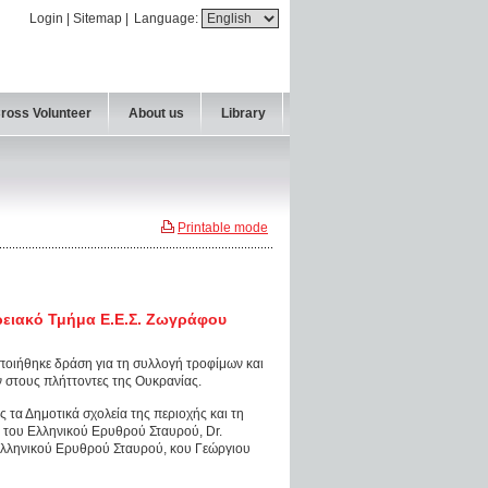
Login
|
Sitemap
|
Language:
Cross Volunteer
About us
Library
Printable mode
ρειακό Τμήμα Ε.Ε.Σ. Ζωγράφου
ποιήθηκε δράση για τη συλλογή τροφίμων και
 στους πλήττοντες της Ουκρανίας.
 τα Δημοτικά σχολεία της περιοχής και τη
 του Ελληνικού Ερυθρού Σταυρού, Dr.
 Ελληνικού Ερυθρού Σταυρού, κου Γεώργιου