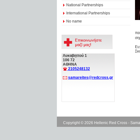
National Partnerships
International Partnerships
No name
πα
ση
Ευ
Σκ
Λυκαβηττού 1
106 72
ΑΘΗΝΑ
2105248132
samareites@redcross.gr
Copyright © 2026 Hellenic Red Cross - Sama