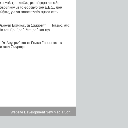
μεγάλες σακούλες με τρόφιμα και είδη
φέρθηκαν με το φορτηγό του Ε.Ε.Σ., που
οθήκες, για να αποσταλούν άμεσα στην
ελοντή Εκπαιδευτή Σαμαρείτη Γ΄ Τάξεως, στα
ρία του Ερυθρού Σταυρού και την
r. Αυγερινό και το Γενικό Γραμματέα, κ.
ού στον Ζωγράφο.
Website Development New Media Soft