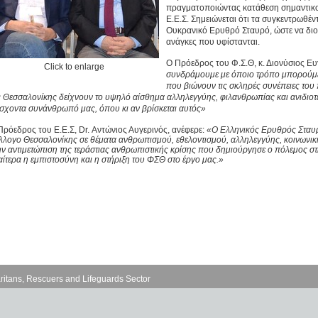
πραγματοποιώντας κατάθεση σημαντικο
Ε.Ε.Σ. Σημειώνεται ότι τα συγκεντρωθέ
Ουκρανικό Ερυθρό Σταυρό, ώστε να διοχ
ανάγκες που υφίστανται.
Ο Πρόεδρος του Φ.Σ.Θ, κ. Διονύσιος Ευ
Click to enlarge
συνδράμουμε με όποιο τρόπο μπορούμε
που βιώνουν τις σκληρές συνέπειες του
ς Θεσσαλονίκης δείχνουν το υψηλό αίσθημα αλληλεγγύης, φιλανθρωπίας και ανιδιοτ
σχοντα συνάνθρωπό μας, όπου κι αν βρίσκεται αυτός»
Πρόεδρος του Ε.Ε.Σ, Dr. Αντώνιος Αυγερινός, ανέφερε:
«Ο Ελληνικός Ερυθρός Σταυρ
λλογο Θεσσαλονίκης σε θέματα ανθρωπισμού, εθελοντισμού, αλληλεγγύης, κοινωνικ
ην αντιμετώπιση της τεράστιας ανθρωπιστικής κρίσης που δημιούργησε ο πόλεμος στ
ιαίτερα η εμπιστοσύνη και η στήριξη του ΦΣΘ στο έργο μας.»
ritans, Rescuers and Lifeguards Sector