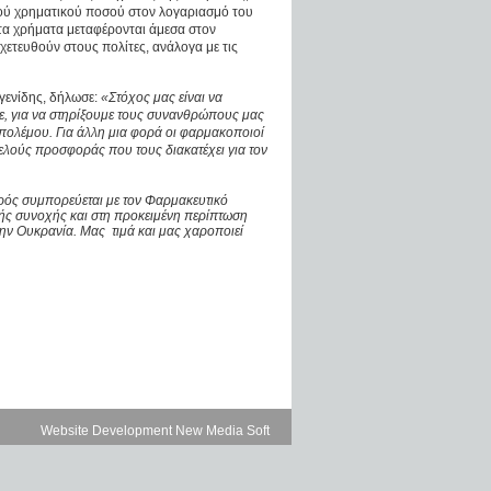
ύ χρηματικού ποσού στον λογαριασμό του
ντα χρήματα μεταφέρονται άμεσα στον
ετευθούν στους πολίτες, ανάλογα με τις
γενίδης, δήλωσε:
«Στόχος μας είναι να
, για να στηρίξουμε τους συνανθρώπους μας
 πολέμου. Για άλλη μια φορά οι φαρμακοποιοί
ελούς προσφοράς που τους διακατέχει για τον
ός συμπορεύεται με τον Φαρμακευτικό
ής συνοχής και στη προκειμένη περίπτωση
ην Ουκρανία. Μας τιμά και μας χαροποιεί
Website Development New Media Soft