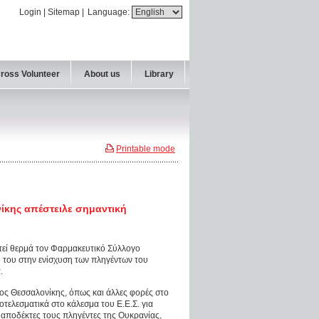
Login
|
Sitemap
|
Language:
Cross Volunteer
About us
Library
Printable mode
ίκης απέστειλε σημαντική
τεί θερμά τον Φαρμακευτικό Σύλλογο
 του στην ενίσχυση των πληγέντων του
.
ος Θεσσαλονίκης, όπως και άλλες φορές στο
τελεσματικά στο κάλεσμα του Ε.Ε.Σ. για
 αποδέκτες τους πληγέντες της Ουκρανίας,