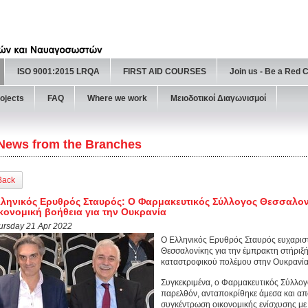
ISO 9001:2015 LRQA
FIRST AID COURSES
Join us - Be a Red 
ojects
FAQ
Where we work
Μειοδοτικοί Διαγωνισμοί
News from the Branches
Back
ληνικός Ερυθρός Σταυρός: Ο Φαρμακευτικός Σύλλογος Θεσσαλον
κονομική βοήθεια για την Ουκρανία
ursday 21 Apr 2022
Ο Ελληνικός Ερυθρός Σταυρός ευχαρισ
Θεσσαλονίκης για την έμπρακτη στήριξή
καταστροφικού πολέμου στην Ουκρανία
Συγκεκριμένα, ο Φαρμακευτικός Σύλλογ
παρελθόν, ανταποκρίθηκε άμεσα και απο
συγκέντρωση οικονομικής ενίσχυσης με