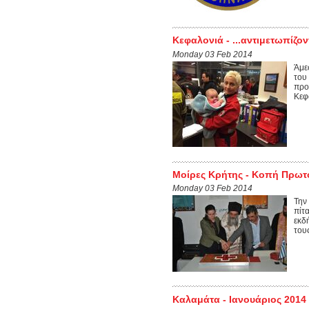
Κεφαλονιά - ...αντιμετωπίζο
Monday 03 Feb 2014
Άμε
του
προ
Κεφ
Μοίρες Κρήτης - Κοπή Πρωτο
Monday 03 Feb 2014
Την
πίτ
εκδ
τους
Καλαμάτα - Ιανουάριος 2014