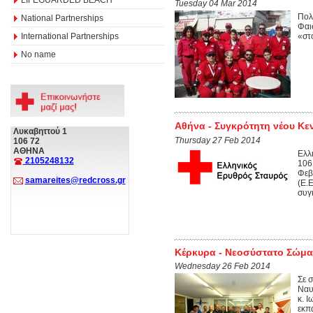
Tuesday 04 Mar 2014
Πολ
National Partnerships
Φαι
International Partnerships
«στ
No name
Αθήνα - Συγκρότητη νέου Κε
Λυκαβηττού 1
Thursday 27 Feb 2014
106 72
ΑΘΗΝΑ
Ελλ
2105248132
106
Φεβ
samareites@redcross.gr
(Ε.
συγ
Κέρκυρα - Νεοσύστατο Σώμ
Wednesday 26 Feb 2014
Σε 
Ναυ
κ. 
εκπ