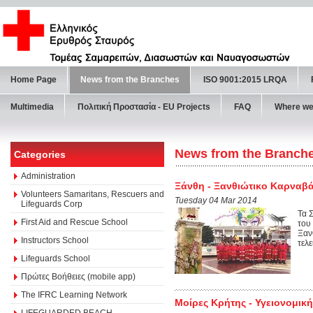
Home Page
News from the Branches
ISO 9001:2015 LRQA
Multimedia
Πολιτική Προστασία - ΕU Projects
FAQ
Where we
News from the Branch
Categories
Administration
Ξάνθη - Ξανθιώτικο Καρναβά
Volunteers Samaritans, Rescuers and
Tuesday 04 Mar 2014
Lifeguards Corp
Τα 
First Aid and Rescue School
του
Ξαν
Instructors School
τελ
Lifeguards School
Πρώτες Βοήθειες (mobile app)
The IFRC Learning Network
Μοίρες Κρήτης - Υγειονομι
LIFEGUARDED BEACH