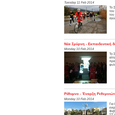
Tuesday 11 Feb 2014
Το 
του
του
αγώ
Νέα Σμύρνη - Εκπαιδευτική δ
Monday 10 Feb 2014
Το 
αίτ
πρα
φυλ
Ρέθυμνο - Έναρξη Ρεθεμνιώ
Monday 10 Feb 2014
Για
ενε
Φεβ
ΣΤ'