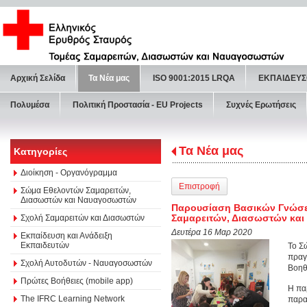
Αρχική Σελίδα
Τα Νέα μας
ISO 9001:2015 LRQA
ΕΚΠΑΙΔΕΥΣ
Πολυμέσα
Πολιτική Προστασία - ΕU Projects
Συχνές Ερωτήσεις
Τα Νέα μας
Κατηγορίες
Διοίκηση - Οργανόγραμμα
Επιστροφή
Σώμα Εθελοντών Σαμαρειτών,
Διασωστών και Ναυαγοσωστών
Παρουσίαση Βασικών Γνώσε
Σαμαρειτών, Διασωστών και
Σχολή Σαμαρειτών και Διασωστών
Δευτέρα 16 Μαρ 2020
Εκπαίδευση και Ανάδειξη
Εκπαιδευτών
Το Σ
πραγ
Σχολή Αυτοδυτών - Ναυαγοσωστών
Βοηθ
Πρώτες Βοήθειες (mobile app)
Η πα
The IFRC Learning Network
παρα