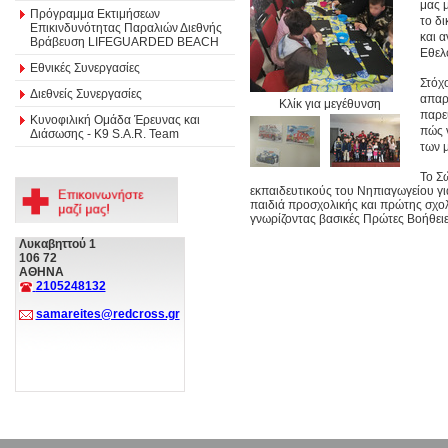
μας 
Πρόγραμμα Εκτιμήσεων
το δ
Επικινδυνότητας Παραλιών Διεθνής
και 
Βράβευση LIFEGUARDED BEACH
Εθελ
Εθνικές Συνεργασίες
Στόχ
Διεθνείς Συνεργασίες
απαρ
Κλίκ για μεγέθυνση
παρευ
Κυνοφιλική Ομάδα Έρευνας και
πώς 
Διάσωσης - Κ9 S.A.R. Team
των 
Το Σ
εκπαιδευτικούς του Νηπιαγωγείου γι
παιδιά προσχολικής και πρώτης σχολ
γνωρίζοντας βασικές Πρώτες Βοήθει
Λυκαβηττού 1
106 72
ΑΘΗΝΑ
2105248132
samareites@redcross.gr