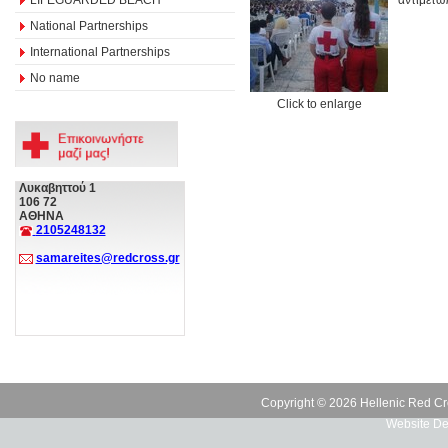
National Partnerships
International Partnerships
No name
Click to enlarge
Λυκαβηττού 1
106 72
ΑΘΗΝΑ
2105248132
samareites@redcross.gr
Copyright © 2026 Hellenic Red Cr
Website De