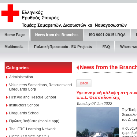
Home Page
News from the Branches
ISO 9001:2015 LRQA
Multimedia
Πολιτική Προστασία - ΕU Projects
FAQ
Where we
News from the Branc
Categories
Administration
Back
Volunteers Samaritans, Rescuers and
Lifeguards Corp
Υγειονομική κάλυψη στη συ
Ε.Ε.Σ. Θεσσαλονίκης
First Aid and Rescue School
Tuesday 07 Jun 2022
Instructors School
Την Τετά
Lifeguards School
Θεσσαλον
του Δημ
Πρώτες Βοήθειες (mobile app)
Η συναυλί
The IFRC Learning Network
χώρο βρέ
LIFEGUARDED BEACH
αντιμετώ