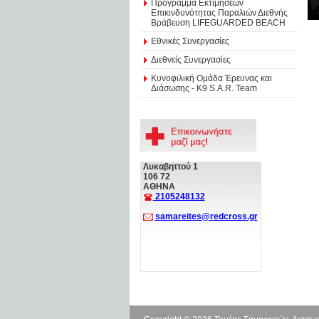
Πρόγραμμα Εκτιμήσεων
Επικινδυνότητας Παραλιών Διεθνής
Βράβευση LIFEGUARDED BEACH
Εθνικές Συνεργασίες
Διεθνείς Συνεργασίες
Κυνοφιλική Ομάδα Έρευνας και
Διάσωσης - Κ9 S.A.R. Team
Λυκαβηττού 1
106 72
ΑΘΗΝΑ
2105248132
samareites@redcross.gr