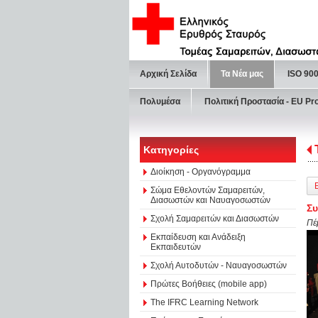
Αρχική Σελίδα
Τα Νέα μας
ISO 90
Πολυμέσα
Πολιτική Προστασία - ΕU Pr
Κατηγορίες
Διοίκηση - Οργανόγραμμα
Σώμα Εθελοντών Σαμαρειτών,
Διασωστών και Ναυαγοσωστών
Συ
Σχολή Σαμαρειτών και Διασωστών
Πέ
Εκπαίδευση και Ανάδειξη
Εκπαιδευτών
Σχολή Αυτοδυτών - Ναυαγοσωστών
Πρώτες Βοήθειες (mobile app)
The IFRC Learning Network