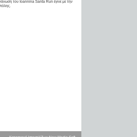
γάνωση του Ioannina Santa Run έγινε με την
πόλης.