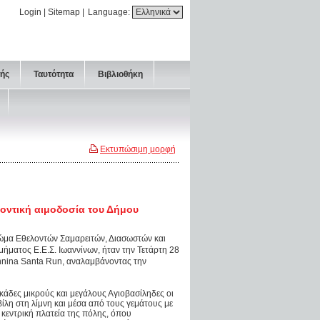
Login
|
Sitemap
|
Language:
τής
Ταυτότητα
Βιβλιοθήκη
Εκτυπώσιμη μορφή
λοντική αιμοδοσία του Δήμου
Σώμα Εθελοντών Σαμαρειτών, Διασωστών και
ήματος Ε.Ε.Σ. Ιωαννίνων, ήταν την Τετάρτη 28
annina Santa Run, αναλαμβάνοντας την
κάδες μικρούς και μεγάλους Αγιοβασίληδες οι
ίλη στη λίμνη και μέσα από τους γεμάτους με
κεντρική πλατεία της πόλης, όπου