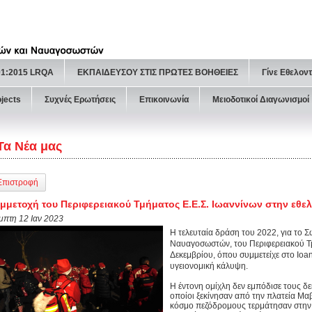
01:2015 LRQA
ΕΚΠΑΙΔΕΥΣΟΥ ΣΤΙΣ ΠΡΩΤΕΣ ΒΟΗΘΕΙΕΣ
Γίνε Εθελον
ojects
Συχνές Ερωτήσεις
Επικοινωνία
Μειοδοτικοί Διαγωνισμοί
Τα Νέα μας
Επιστροφή
μμετοχή του Περιφερειακού Τμήματος Ε.Ε.Σ. Ιωαννίνων στην εθε
μπτη 12 Ιαν 2023
Η τελευταία δράση του 2022, για το 
Ναυαγοσωστών, του Περιφερειακού Τμ
Δεκεμβρίου, όπου συμμετείχε στο Io
υγειονομική κάλυψη.
Η έντονη ομίχλη δεν εμπόδισε τους δε
οποίοι ξεκίνησαν από την πλατεία Μαβ
κόσμο πεζόδρομους τερμάτησαν στην 