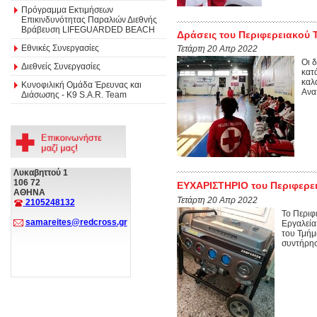
Πρόγραμμα Εκτιμήσεων
Επικινδυνότητας Παραλιών Διεθνής
Βράβευση LIFEGUARDED BEACH
Δράσεις του Περιφερειακού 
Εθνικές Συνεργασίες
Τετάρτη 20 Απρ 2022
Οι 
Διεθνείς Συνεργασίες
κατ
καλ
Κυνοφιλική Ομάδα Έρευνας και
Ανα
Διάσωσης - Κ9 S.A.R. Team
Λυκαβηττού 1
106 72
ΕΥΧΑΡΙΣΤΗΡΙΟ του Περιφερει
ΑΘΗΝΑ
Τετάρτη 20 Απρ 2022
2105248132
Το Περιφ
samareites@redcross.gr
Εργαλεία
του Τμήμ
συντήρησ