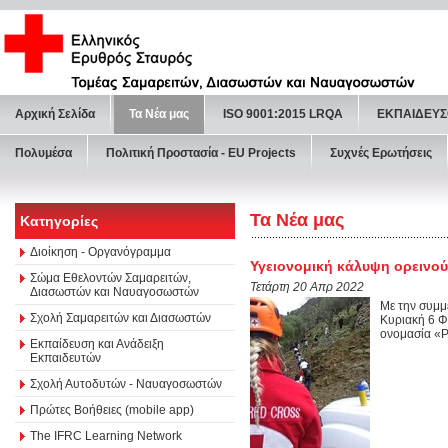
Αρχική Σελίδα
Τα Νέα μας
ISO 9001:2015 LRQA
ΕΚΠΑΙΔΕΥΣ
Πολυμέσα
Πολιτική Προστασία - ΕU Projects
Συχνές Ερωτήσεις
Τα Νέα μας
Κατηγορίες
Διοίκηση - Οργανόγραμμα
Υγειονομική κάλυψη ορεινού
Σώμα Εθελοντών Σαμαρειτών,
Τετάρτη 20 Απρ 2022
Διασωστών και Ναυαγοσωστών
Με την συμμ
Σχολή Σαμαρειτών και Διασωστών
Κυριακή 6 Φ
ονομασία «Ρ
Εκπαίδευση και Ανάδειξη
Εκπαιδευτών
Σχολή Αυτοδυτών - Ναυαγοσωστών
Πρώτες Βοήθειες (mobile app)
The IFRC Learning Network