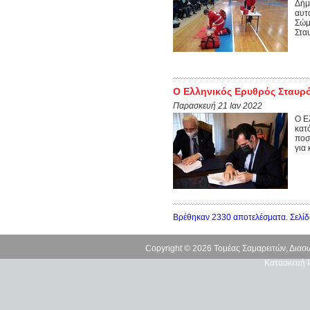
Δήμ
αυτ
Σώμ
Στα
Ο Ελληνικός Ερυθρός Σταυρό
Παρασκευή 21 Ιαν 2022
Ο Ε
κατ
ποσ
για
Βρέθηκαν 2330 αποτελέσματα. Σελίδ
Copyright © 2026 Τομέας Σαμαρειτών, Δια
Κατασκευή Ι