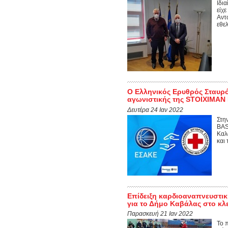
Ιδι
είχ
Αντ
εθε
Ο Ελληνικός Ερυθρός Σταυρός
αγωνιστικής της STOIXIMA
Δευτέρα 24 Ιαν 2022
Στη
BAS
Καλ
και
Επίδειξη καρδιοαναπνευστι
για το Δήμο Καβάλας στο κλ
Παρασκευή 21 Ιαν 2022
Το 