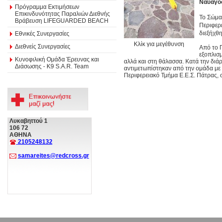
Ναυαγο
Πρόγραμμα Εκτιμήσεων
Επικινδυνότητας Παραλιών Διεθνής
Το Σώμα
Βράβευση LIFEGUARDED BEACH
Περιφερ
διεξήχθη
Εθνικές Συνεργασίες
Κλίκ για μεγέθυνση
Διεθνείς Συνεργασίες
Από το 
εξοπλισμ
Κυνοφιλική Ομάδα Έρευνας και
αλλά και στη θάλασσα. Κατά την διά
Διάσωσης - Κ9 S.A.R. Team
αντιμετωπίστηκαν από την ομάδα με 
Περιφερειακό Τμήμα Ε.Ε.Σ. Πάτρας, σ
Λυκαβηττού 1
106 72
ΑΘΗΝΑ
2105248132
samareites@redcross.gr