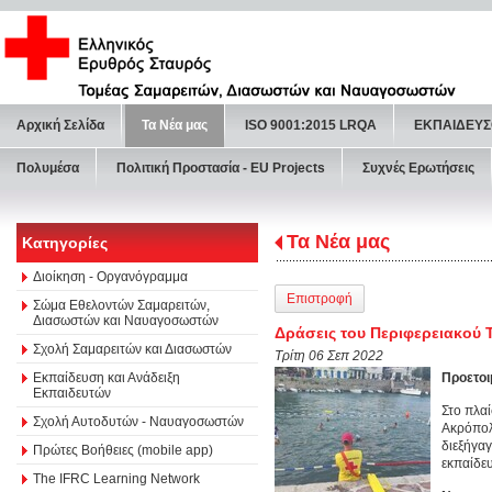
Αρχική Σελίδα
Τα Νέα μας
ISO 9001:2015 LRQA
ΕΚΠΑΙΔΕΥΣ
Πολυμέσα
Πολιτική Προστασία - ΕU Projects
Συχνές Ερωτήσεις
Τα Νέα μας
Κατηγορίες
Διοίκηση - Οργανόγραμμα
Επιστροφή
Σώμα Εθελοντών Σαμαρειτών,
Διασωστών και Ναυαγοσωστών
Δράσεις του Περιφερειακού 
Σχολή Σαμαρειτών και Διασωστών
Τρίτη 06 Σεπ 2022
Εκπαίδευση και Ανάδειξη
Προετοι
Εκπαιδευτών
Στο πλαί
Σχολή Αυτοδυτών - Ναυαγοσωστών
Ακρόπολ
διεξήγα
Πρώτες Βοήθειες (mobile app)
εκπαίδε
The IFRC Learning Network