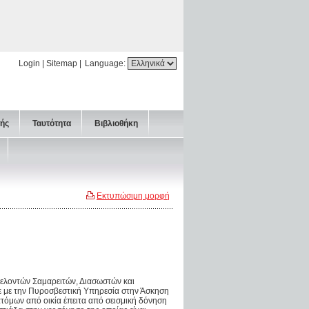
Login
|
Sitemap
|
Language:
τής
Ταυτότητα
Βιβλιοθήκη
Εκτυπώσιμη μορφή
ελοντών Σαμαρειτών, Διασωστών και
 με την Πυροσβεστική Υπηρεσία στην Άσκηση
τόμων από οικία έπειτα από σεισμική δόνηση