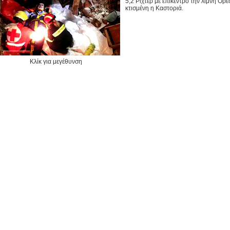
5,2 Ρίχτερ με επίκεντρο την λίμνη Ορ
κτισμένη η Καστοριά.
Κλίκ για μεγέθυνση