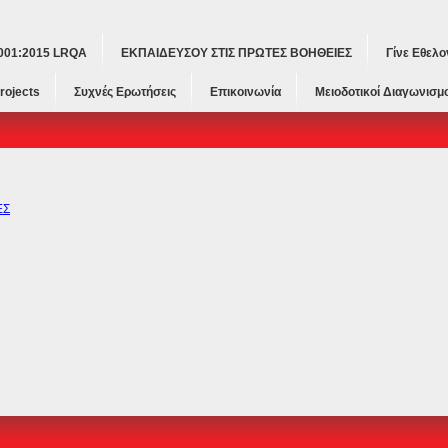
9001:2015 LRQA
ΕΚΠΑΙΔΕΥΣΟΥ ΣΤΙΣ ΠΡΩΤΕΣ ΒΟΗΘΕΙΕΣ
Γίνε Εθελο
rojects
Συχνές Ερωτήσεις
Επικοινωνία
Μειοδοτικοί Διαγωνισμο
ΕΣ