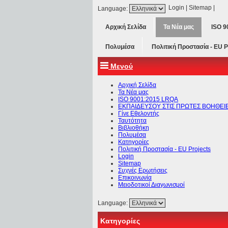
Login
|
Sitemap
|
Language:
Αρχική Σελίδα
Τα Νέα μας
ISO 
Πολυμέσα
Πολιτική Προστασία - ΕU P
Μενού
Αρχική Σελίδα
Τα Νέα μας
ISO 9001:2015 LRQA
ΕΚΠΑΙΔΕΥΣΟΥ ΣΤΙΣ ΠΡΩΤΕΣ ΒΟΗΘΕΙ
Γίνε Εθελοντής
Ταυτότητα
Βιβλιοθήκη
Πολυμέσα
Κατηγορίες
Πολιτική Προστασία - ΕU Projects
Login
Sitemap
Συχνές Ερωτήσεις
Επικοινωνία
Μειοδοτικοί Διαγωνισμοί
Language:
Κατηγορίες