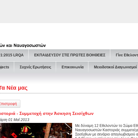
01:2015 LRQA
ΕΚΠΑΙΔΕΥΣΟΥ ΣΤΙΣ ΠΡΩΤΕΣ ΒΟΗΘΕΙΕΣ
Γίνε Εθελον
ojects
Συχνές Ερωτήσεις
Επικοινωνία
Μειοδοτικοί Διαγωνισμοί
Τα Νέα μας
Επιστροφή
στοριά - Συμμετοχή στην Άσκηση Σεισίχθων
τάρτη 01 Μαΐ 2013
Με δύναμη 12 Εθελοντών το Σώμα Εθ
Ναυαγοσωστών Καστοριάς συμμετείχε
Σεισίχθων με σενάριο απεγλωβισμού α