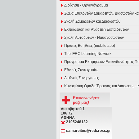
Διοίκηση - Οργανόγραμμα
Σώμα Εθελοντών Σαμαρειτών, Διασωστών κ
Σχολή Σαμαρειτών και Διασωστών
Εκπαίδευση και Ανάδειξη Εκπαιδευτών
Σχολή Αυτοδυτών - Ναυαγοσωστών
Πρώτες Βοήθειες (mobile app)
The IFRC Learning Network
Πρόγραμμα Εκτιμήσεων Επικινδυνότητας 
Εθνικές Συνεργασίες
Διεθνείς Συνεργασίες
Κυνοφιλική Ομάδα Έρευνας και Διάσωσης - 
Λυκαβηττού 1
106 72
ΑΘΗΝΑ
2105248132
samareites@redcross.gr