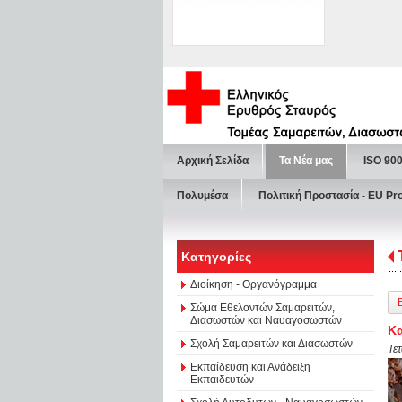
Αρχική Σελίδα
Τα Νέα μας
ISO 90
Πολυμέσα
Πολιτική Προστασία - ΕU Pr
Κατηγορίες
Διοίκηση - Οργανόγραμμα
Σώμα Εθελοντών Σαμαρειτών,
Διασωστών και Ναυαγοσωστών
Κα
Σχολή Σαμαρειτών και Διασωστών
Τε
Εκπαίδευση και Ανάδειξη
Εκπαιδευτών