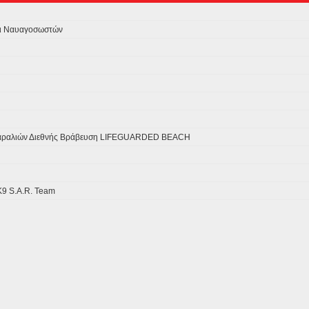
αι Ναυαγοσωστών
Παραλιών Διεθνής Βράβευση LIFEGUARDED BEACH
Κ9 S.A.R. Team