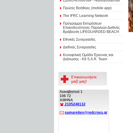
Σχολή Αυτοδυτών - Ναυαγοσωστών
Πρώτες Βοήθειες (mobile app)
The IFRC Learning Network
Πρόγραμμα Εκτιμήσεων
Επικινδυνότητας Παραλιών Διεθνής
Βράβευση LIFEGUARDED BEACH
Εθνικές Συνεργασίες
Διεθνείς Συνεργασίες
Κυνοφιλική Ομάδα Έρευνας και
Διάσωσης - Κ9 S.A.R. Team
Λυκαβηττού 1
106 72
ΑΘΗΝΑ
2105248132
samareites@redcross.gr