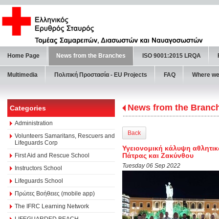
Home Page
News from the Branches
ISO 9001:2015 LRQA
Multimedia
Πολιτική Προστασία - ΕU Projects
FAQ
Where we
News from the Branc
Categories
Administration
Back
Volunteers Samaritans, Rescuers and
Lifeguards Corp
Υγειονομική κάλυψη αθλητι
Πάτρας και Ζακύνθου
First Aid and Rescue School
Tuesday 06 Sep 2022
Instructors School
Lifeguards School
Πρώτες Βοήθειες (mobile app)
The IFRC Learning Network
LIFEGUARDED BEACH