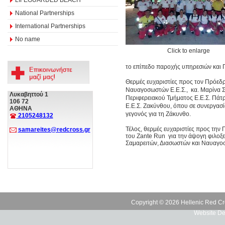
National Partnerships
International Partnerships
No name
Click to enlarge
το επίπεδο παροχής υπηρεσιών και
Θερμές ευχαριστίες προς τον Πρόεδρ
Ναυαγοσωστών Ε.Ε.Σ., κα. Μαρίνα Στ
Λυκαβηττού 1
Περιφερειακού Τμήματος Ε.Ε.Σ. Πάτρ
106 72
Ε.Ε.Σ. Ζακύνθου, όπου σε συνεργασ
ΑΘΗΝΑ
γεγονός για τη Ζάκυνθο.
2105248132
Τέλος, θερμές ευχαριστίες προς την
samareites@redcross.gr
του Zante Run για την άψογη φιλοξεν
Σαμαρειτών, Διασωστών και Ναυαγο
Copyright © 2026 Hellenic Red Cr
Website De