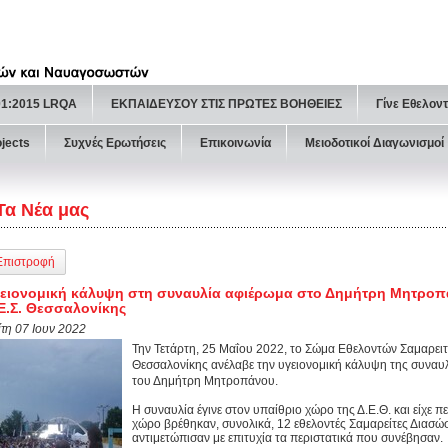
01:2015 LRQA
ΕΚΠΑΙΔΕΥΣΟΥ ΣΤΙΣ ΠΡΩΤΕΣ ΒΟΗΘΕΙΕΣ
Γίνε Εθελον
ojects
Συχνές Ερωτήσεις
Επικοινωνία
Μειοδοτικοί Διαγωνισμοί
Τα Νέα μας
Επιστροφή
ειονομική κάλυψη στη συναυλία αφιέρωμα στο Δημήτρη Μητροπ
Ε.Σ. Θεσσαλονίκης
ίτη 07 Ιουν 2022
Την Τετάρτη, 25 Μαΐου 2022, το Σώμα Εθελοντών Σαμαρε
Θεσσαλονίκης ανέλαβε την υγειονομική κάλυψη της συναυ
του Δημήτρη Μητροπάνου.
Η συναυλία έγινε στον υπαίθριο χώρο της Δ.Ε.Θ. και είχε π
χώρο βρέθηκαν, συνολικά, 12 εθελοντές Σαμαρείτες Διασώσ
αντιμετώπισαν με επιτυχία τα περιστατικά που συνέβησαν.