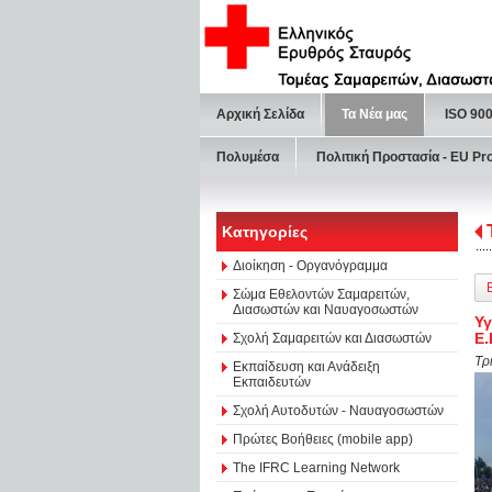
Αρχική Σελίδα
Τα Νέα μας
ISO 90
Πολυμέσα
Πολιτική Προστασία - ΕU Pr
Κατηγορίες
Διοίκηση - Οργανόγραμμα
Σώμα Εθελοντών Σαμαρειτών,
Διασωστών και Ναυαγοσωστών
Υγ
Ε.
Σχολή Σαμαρειτών και Διασωστών
Τρ
Εκπαίδευση και Ανάδειξη
Εκπαιδευτών
Σχολή Αυτοδυτών - Ναυαγοσωστών
Πρώτες Βοήθειες (mobile app)
The IFRC Learning Network