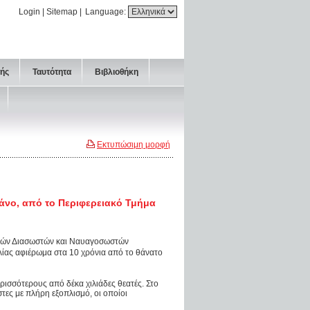
Login
|
Sitemap
|
Language:
τής
Ταυτότητα
Βιβλιοθήκη
Εκτυπώσιμη μορφή
άνο, από το Περιφερειακό Τμήμα
ιτών Διασωστών και Ναυαγοσωστών
λίας αφιέρωμα στα 10 χρόνια από το θάνατο
ερισσότερους από δέκα χιλιάδες θεατές. Στο
τες με πλήρη εξοπλισμό, οι οποίοι