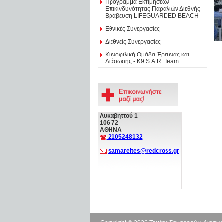
Πρόγραμμα Εκτιμήσεων
Επικινδυνότητας Παραλιών Διεθνής
Βράβευση LIFEGUARDED BEACH
Εθνικές Συνεργασίες
Διεθνείς Συνεργασίες
Κυνοφιλική Ομάδα Έρευνας και
Διάσωσης - Κ9 S.A.R. Team
Λυκαβηττού 1
106 72
ΑΘΗΝΑ
2105248132
samareites@redcross.gr