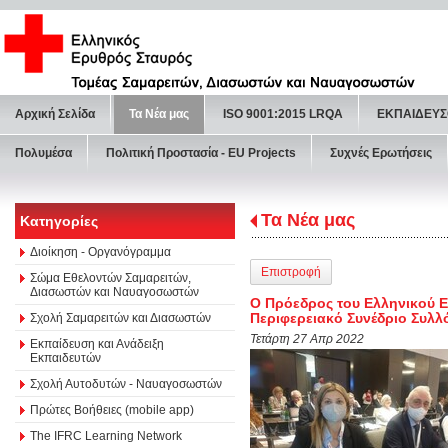
Αρχική Σελίδα
Τα Νέα μας
ISO 9001:2015 LRQA
ΕΚΠΑΙΔΕΥΣ
Πολυμέσα
Πολιτική Προστασία - ΕU Projects
Συχνές Ερωτήσεις
Τα Νέα μας
Κατηγορίες
Διοίκηση - Οργανόγραμμα
Επιστροφή
Σώμα Εθελοντών Σαμαρειτών,
Διασωστών και Ναυαγοσωστών
Ο Πρόεδρος του Ελληνικού Ε
Περιφερειακό Συνέδριο Συλλ
Σχολή Σαμαρειτών και Διασωστών
Τετάρτη 27 Απρ 2022
Εκπαίδευση και Ανάδειξη
Εκπαιδευτών
Σχολή Αυτοδυτών - Ναυαγοσωστών
Πρώτες Βοήθειες (mobile app)
The IFRC Learning Network