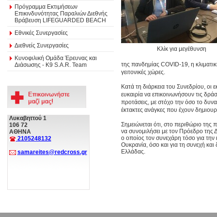
Πρόγραμμα Εκτιμήσεων
Επικινδυνότητας Παραλιών Διεθνής
Βράβευση LIFEGUARDED BEACH
Εθνικές Συνεργασίες
Διεθνείς Συνεργασίες
Κλίκ για μεγέθυνση
Κυνοφιλική Ομάδα Έρευνας και
της πανδημίας COVID-19, η κλιματική
Διάσωσης - Κ9 S.A.R. Team
γειτονικές χώρες.
Κατά τη διάρκεια του Συνεδρίου, ο
ευκαιρία να επικοινωνήσουν τις δρά
προτάσεις, με στόχο την όσο το δυ
έκτακτες ανάγκες που έχουν δημιου
Λυκαβηττού 1
Σημειώνεται ότι, στο περιθώριο της 
106 72
να συνομιλήσει με τον Πρόεδρο τη
ΑΘΗΝΑ
o οποίος τον συνεχάρη τόσο για την 
2105248132
Ουκρανία, όσο και για τη συνεχή κα
Ελλάδας.
samareites@redcross.gr