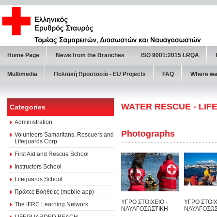
Home Page
News from the Branches
ISO 9001:2015 LRQA
Multimedia
Πολιτική Προστασία - ΕU Projects
FAQ
Where we
WATER RESCUE - LI
Categories
Administration
Photographs
Volunteers Samaritans, Rescuers and
Lifeguards Corp
First Aid and Rescue School
Instructors School
Lifeguards School
Πρώτες Βοήθειες (mobile app)
ΥΓΡΟ ΣΤΟΙΧΕΙΟ -
ΥΓΡΟ ΣΤΟΙΧ
The IFRC Learning Network
ΝΑΥΑΓΟΣΩΣΤΙΚΗ
ΝΑΥΑΓΟΣΩΣ
LIFEGUARDED BEACH