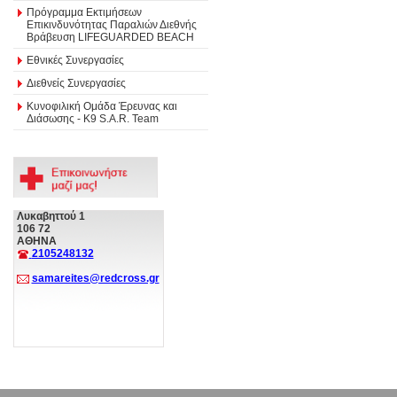
Πρόγραμμα Εκτιμήσεων
Επικινδυνότητας Παραλιών Διεθνής
Βράβευση LIFEGUARDED BEACH
Εθνικές Συνεργασίες
Διεθνείς Συνεργασίες
Κυνοφιλική Ομάδα Έρευνας και
Διάσωσης - Κ9 S.A.R. Team
Λυκαβηττού 1
106 72
ΑΘΗΝΑ
2105248132
samareites@redcross.gr