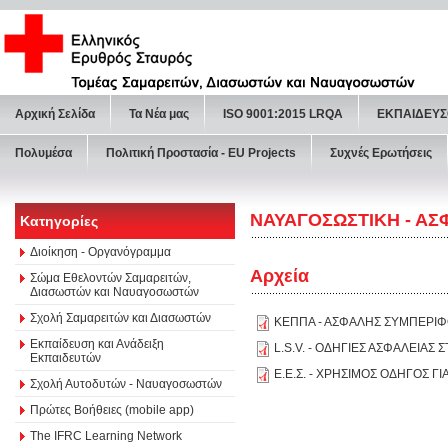
Αρχική Σελίδα
Τα Νέα μας
ISO 9001:2015 LRQA
ΕΚΠΑΙΔΕΥΣ
Πολυμέσα
Πολιτική Προστασία - ΕU Projects
Συχνές Ερωτήσεις
ΝΑΥΑΓΟΣΩΣΤΙΚΗ - ΑΣ
Κατηγορίες
Διοίκηση - Οργανόγραμμα
Αρχεία
Σώμα Εθελοντών Σαμαρειτών,
Διασωστών και Ναυαγοσωστών
Σχολή Σαμαρειτών και Διασωστών
ΚΕΠΠΑ - ΑΣΦΑΛΗΣ ΣΥΜΠΕΡΙΦ
Εκπαίδευση και Ανάδειξη
L.S.V. - ΟΔΗΓΙΕΣ ΑΣΦΑΛΕΙΑΣ 
Εκπαιδευτών
Ε.Ε.Σ. - ΧΡΗΣΙΜΟΣ ΟΔΗΓΟΣ Γ
Σχολή Αυτοδυτών - Ναυαγοσωστών
Πρώτες Βοήθειες (mobile app)
The IFRC Learning Network