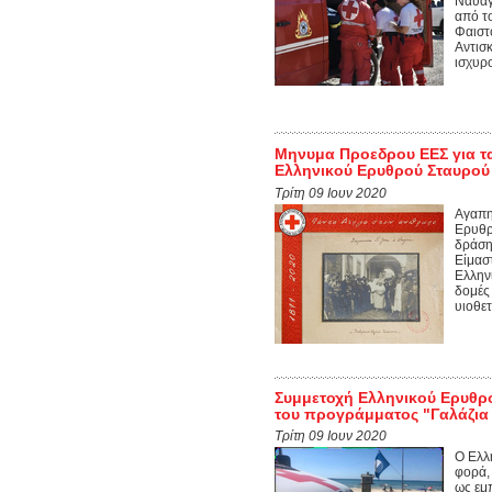
Ναυαγ
από τ
Φαιστ
Αντισ
ισχυρο
Μηνυμα Προεδρου ΕΕΣ για τα
Ελληνικού Ερυθρού Σταυρού
Τρίτη 09 Ιουν 2020
Αγαπη
Ερυθρ
δράση
Είμασ
Ελληνι
δομές
υιοθετ
Συμμετοχή Ελληνικού Ερυθρ
του προγράμματος "Γαλάζια
Τρίτη 09 Ιουν 2020
Ο Ελλ
φορά,
ως εμπ