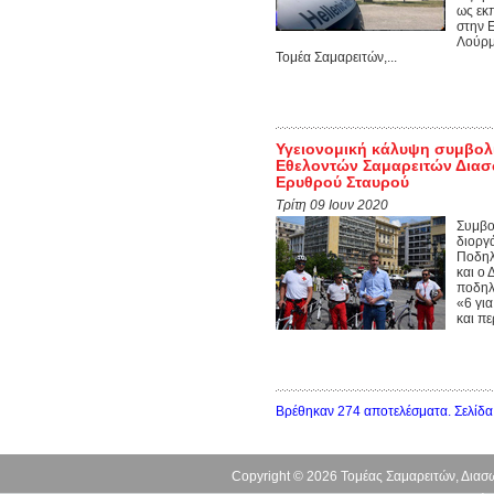
ως εκ
στην Ε
Λούρμ
Τομέα Σαμαρειτών,...
Υγειονομική κάλυψη συμβολ
Εθελοντών Σαμαρειτών Δια
Ερυθρού Σταυρού
Τρίτη 09 Ιουν 2020
Συμβο
διοργ
Ποδηλ
και ο
ποδηλ
«6 γι
και πε
Βρέθηκαν 274 αποτελέσματα. Σελίδα
Copyright © 2026 Τομέας Σαμαρειτών, Δια