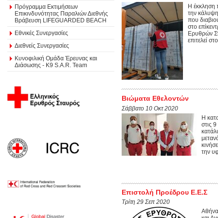
Η έκκληση 
Πρόγραμμα Εκτιμήσεων
την κάλυψ
Επικινδυνότητας Παραλιών Διεθνής
που διαβιο
Βράβευση LIFEGUARDED BEACH
στο επίκεν
Εθνικές Συνεργασίες
Ερυθρών Στ
επιτελεί στ
Διεθνείς Συνεργασίες
Κυνοφιλική Ομάδα Έρευνας και
Διάσωσης - Κ9 S.A.R. Team
Βιώματα Εθελοντών
Σάββατο 10 Οκτ 2020
Η κατ
στις 
κατάλ
μετανά
κινήσ
την υφ
Επιστολή Προέδρου Ε.Ε.Σ
Τρίτη 29 Σεπ 2020
Αθήνα