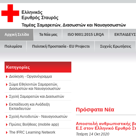
Αρχική Σελίδα
Τα Νέα μας
ISO 9001:2015 LRQA
ΕΚΠΑΙΔΕΥΣ
Πολυμέσα
Πολιτική Προστασία - ΕU Projects
Συχνές Ερωτήσεις
Κατηγορίες
Διοίκηση - Οργανόγραμμα
Σώμα Εθελοντών Σαμαρειτών,
Διασωστών και Ναυαγοσωστών
Σχολή Σαμαρειτών και Διασωστών
Εκπαίδευση και Ανάδειξη
Εκπαιδευτών
Πρόσφατα Νέα
Σχολή Αυτοδυτών - Ναυαγοσωστών
Αποστολή ανθρωπιστικής βοή
Πρώτες Βοήθειες (mobile app)
Ε.Σ στον Ελληνικό Ερυθρό Σ
The IFRC Learning Network
Τετάρτη 14 Οκτ 2020