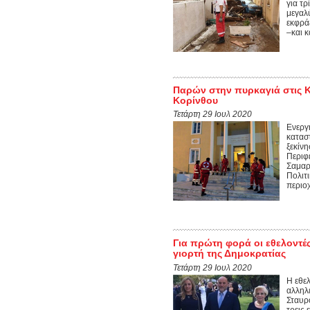
για τ
μεγαλ
εκφρά
–και 
Παρών στην πυρκαγιά στις Κε
Κορίνθου
Τετάρτη 29 Ιουλ 2020
Ενεργ
κατασ
ξεκίνη
Περιφ
Σαμαρ
Πολιτ
περιο
Για πρώτη φορά οι εθελοντές
γιορτή της Δημοκρατίας
Τετάρτη 29 Ιουλ 2020
Η εθελ
αλληλ
Σταυρ
τρεις