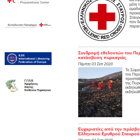
και Α
μέλη 
ομαδικ
προκα
Σταυρ
που δ
παραιτ
Συνδρομή εθελοντών του Περ
κατάσβεση πυρκαγιάς
Πέμπτη 03 Σεπ 2020
Το Σώμα
του Περι
προσπάθ
της Πυρ
εκδηλώθη
εκδηλώθη
Ευχαριστίες από την πρέσβε
Ελληνικού Ερυθρού Σταυρού