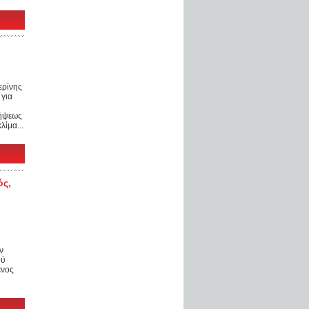
ερίνης
 για
λήψεως
λίμα...
ός,
ν
ού
ενος