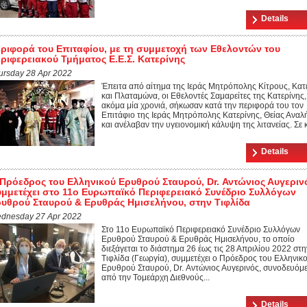
Details
ριφορά του Επιταφίου, με τη συμμετοχή των Εθελοντών του
ριφερειακού Τμήματος Ε.Ε.Σ. Κατερίνης
ursday 28 Apr 2022
Έπειτα από αίτημα της Ιεράς Μητρόπολης Κίτρους, Κατ
και Πλαταμώνα, οι Εθελοντές Σαμαρείτες της Κατερίνης,
ακόμα μία χρονιά, σήκωσαν κατά την περιφορά του τον
Επιτάφιο της Ιεράς Μητρόπολης Κατερίνης, Θείας Ανα
και ανέλαβαν την υγειονομική κάλυψη της λιτανείας. Σε κ
Details
Πρόεδρος του Ελληνικού Ερυθρού Σταυρού, Dr. Αντώνιος Αυγεριν
μμετέχει στο 11o Ευρωπαϊκό Περιφερειακό Συνέδριο Συλλόγων
υθρού Σταυρού & Ερυθράς Ημισελήνου, στην Τιφλίδα
dnesday 27 Apr 2022
Στο 11o Ευρωπαϊκό Περιφερειακό Συνέδριο Συλλόγων
Ερυθρού Σταυρού & Ερυθράς Ημισελήνου, το οποίο
διεξάγεται το διάστημα 26 έως τις 28 Απριλίου 2022 στη
Τιφλίδα (Γεωργία), συμμετέχει ο Πρόεδρος του Ελληνικ
Ερυθρού Σταυρού, Dr. Αντώνιος Αυγερινός, συνοδευόμ
από την Τομεάρχη Διεθνούς...
Details