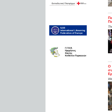
Πε
Πε
Th
Ο 
συ
Ερ
We