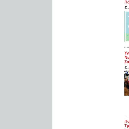
Πα
Th
Υγ
Νε
Σα
Th
Πα
Τμ