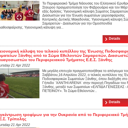
Το Περιφερειακό Τμήμα Νάουσας του Ελληνικού Ερυθρ
Σταυρού πραγματοποίησε τον Φεβρουάριο και τον Μάρτ
εξής δράσεις: Υγειονομική κάλυψη Σώματος Σαμαρειτών
Διασωστών για την Ένωση σωματείων χειροσφαίρισης
Κεντρικής-Δυτικής Μακεδονίας. Υγειονομική κάλυψη Σ
Σαμαρειτών - Διασωστών για την Ομοσπονδία
λαθοσφαίρισης. Υγειονομική κάλυψη για...
Details
ειονομική κάλυψη του τελικού κυπέλλου της Ένωσης Ποδοσφαιρ
ματείων Ξάνθης από το Σώμα Εθελοντών Σαμαρειτών, Διασωστώ
υαγοσωστών του Περιφερειακού Τμήματος Ε.Ε.Σ. Ξάνθης
ursday 21 Apr 2022
Με μεγάλη επιτυχία πραγματοποιήθηκε το απόγευμα το
Σαββάτου,16 Απριλίου 2022, ο τελικός κυπέλλου της 
Ποδοσφαιρικών Σωματείων Ξάνθης, όπου διεξήχθη στο
Γήπεδο ¨XANTHI ARENA¨ στην περιοχή Πηγαδίων του 
Ξάνθης, μεταξύ των Σωματείων «ΕΛΠΙΔΑ ΓΕΝΙΣΣΕΑΣ -
ΠΕΤΕΙΝΟΥ». Το Σώμα Εθελοντών...
Details
γκέντρωση τροφίμων για την Ουκρανία από το Περιφερειακό Τμ
Ε.Σ. Τρίπολης
ursday 21 Apr 2022