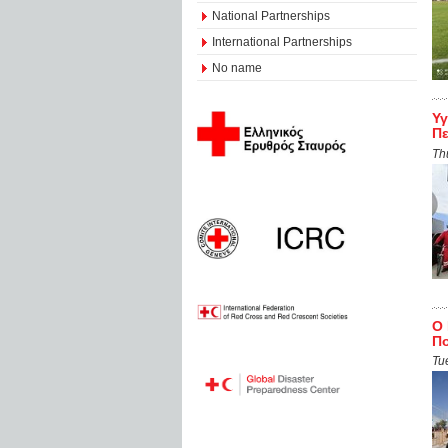
National Partnerships
International Partnerships
No name
Υγ
Πε
Th
Ο 
Πο
Tu