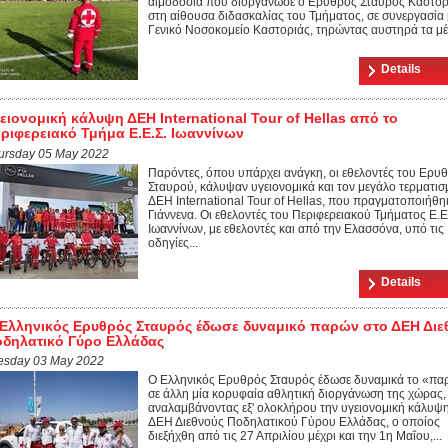
αιμοδοσία που διοργάνωσε ο Ερυθρός Σταυρός Καστορ
στη αίθουσα διδασκαλίας του Τμήματος, σε συνεργασία 
Γενικό Νοσοκομείο Καστοριάς, τηρώντας αυστηρά τα μέτ
Details
ειονομική κάλυψη ΔΕΗ International Tour of Hellas από το
ριφερειακό Τμήμα Ε.Ε.Σ. Ιωαννίνων
ursday 05 May 2022
Παρόντες, όπου υπάρχει ανάγκη, οι εθελοντές του Ερυ
Σταυρού, κάλυψαν υγειονομικά και τον μεγάλο τερματισ
ΔΕΗ International Tour of Hellas, που πραγματοποιήθη
Γιάννενα. Οι εθελοντές του Περιφερειακού Τμήματος Ε.Ε
Ιωαννίνων, με εθελοντές και από την Ελασσόνα, υπό τις
οδηγίες...
Details
Ελληνικός Ερυθρός Σταυρός έδωσε δυναμικό παρών στο ΔΕΗ Διε
δηλατικό Γύρο Ελλάδας
esday 03 May 2022
Ο Ελληνικός Ερυθρός Σταυρός έδωσε δυναμικά το «π
σε άλλη μία κορυφαία αθλητική διοργάνωση της χώρας,
αναλαμβάνοντας εξ' ολοκλήρου την υγειονομική κάλυψ
ΔΕΗ Διεθνούς Ποδηλατικού Γύρου Ελλάδας, ο οποίος
διεξήχθη από τις 27 Απριλίου μέχρι και την 1η Μαΐου,...