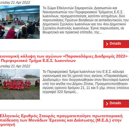
ursday 21 Apr 2022
Το Σώμα Εθελοντών Σαμαρειτών, Διασωστών και
Ναυαγοσωστών του Περιφερειακού Τμήματος Ε.Ε.Σ.
Ιωαννίνων, πραγματοποίησε, κατόπιν αιτημάτων, δύο
παρουσιάσεις Πρώτων Βοηθειών σε εκπαιδευτικούς του
Δημοτικού Σχολείου Ιωαννίνων και του 4ου Δημοτικού
Σχολείου Ανατολής Ιωαννίνων. Έγινε παρουσίαση, σε
θεωρητικό και πρακτικό επίπεδο, της...
Details
ειονομική κάλυψη των αγώνων «Παρακαλάμιες Διαδρομές 2022»
 Περιφερειακό Τμήμα Ε.Ε.Σ. Ιωαννίνων
ursday 21 Apr 2022
Το Περιφερειακό Τμήμα Ιωαννίνων του Ε.Ε.Σ. κάλυψε
υγειονομικά για 5η χρονιά τους αγώνες «Παρακαλάμιες
Διαδρομές» που διοργανώθηκαν στον Βουτσαρά Ιωαννί
υπό την αιγίδα του Δήμου Ζίτσας. Πραγματοποιήθηκαν
αγώνες ορεινού δρόμου 21, 11 και 5 χλμ, στους οποίους
εγγραφεί 320 δρομείς...
Details
 Ελληνικός Ερυθρός Σταυρός πραγματοποίησε πρωτοποριακή
παίδευση των Μονάδων Έρευνας και Διάσωσης (Μ.Ε.Δ.) στην
ομοτηνή