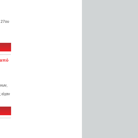
 27ου
 από
νων,
 είχαν