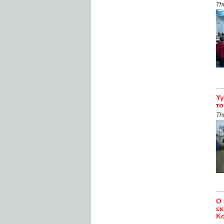
Th
Υγ
το
Th
Ο
εκ
Κ