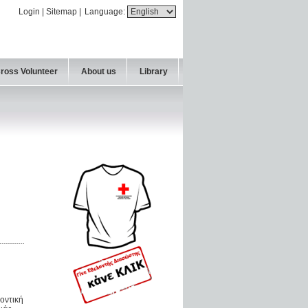
Login
|
Sitemap
|
Language:
Cross Volunteer
About us
Library
λοντική