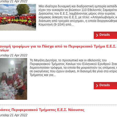
ursday 21 Apr 2022
Μία ιδιαίτερα δυναμική και διαδραστική εμπειρία εκπαί
είχαν την ευκαιρία να βιώσουν 110 Εθελοντές Σαμαρείτε
Διασώστες του Ε.Ε.Σ, λαμβάνοντας μέρος στην ευρείας
κλίμακας άσκηση του Ε.Ε.Σ, με τίτλο: «Απεγκλωβισμός κ
διάσωση από τροχαίο ατύχημα», η οποία διοργανώθηκε
Κομοτηνή (9-10/4) από...
Details
ανομή τροφίμων για το Πάσχα από το Περιφερειακό Τμήμα Ε.Ε.Σ.
ανίων
ursday 21 Apr 2022
Τη Mεγάλη Δευτέρα, το προσωπικό και οι εθελοντές του
Περιφερειακού Τμήματος Χανίων του Ελληνικού Ερυθρού Στα
δεματοποίσαν τρόφιμα, τα οποία θα μοιραστούν τις επόμενες 
σε οικογένειες που έχουν ανάγκη. Η διανομή θα γίνει στο κτίρι
Τμήματος και για...
Details
άσεις Περιφερειακού Τμήματος Ε.Ε.Σ. Νάουσας
ursday 21 Apr 2022