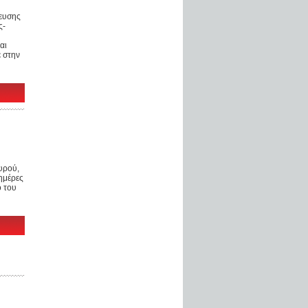
δευσης
ς-
αι
 στην
υρού,
ημέρες
ο του