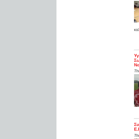
κα
Υγ
Σω
Να
Th
Συ
Ε.
Th