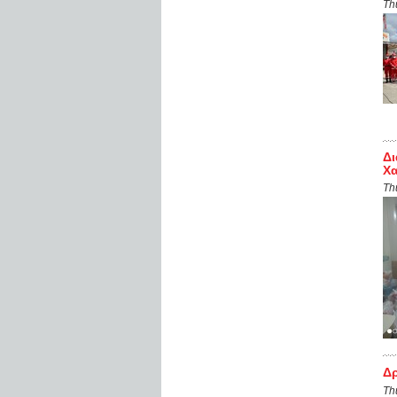
Th
Δι
Χ
Th
Δρ
Th