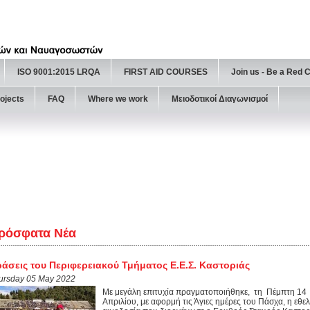
ISO 9001:2015 LRQA
FIRST AID COURSES
Join us - Be a Red 
ojects
FAQ
Where we work
Μειοδοτικοί Διαγωνισμοί
ρόσφατα Νέα
άσεις του Περιφερειακού Τμήματος Ε.Ε.Σ. Καστοριάς
ursday 05 May 2022
Με μεγάλη επιτυχία πραγματοποιήθηκε, τη Πέμπτη 14
Απριλίου, με αφορμή τις Άγιες ημέρες του Πάσχα, η εθε