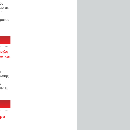
ού
ιο τις
 -
ώματος
ικών
ν και
υ
Ένωσης
Ν.
 ΑΡΗΣ
ήμα