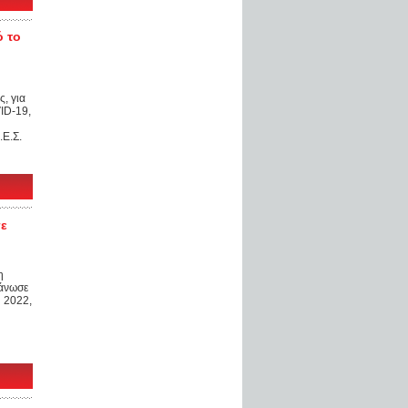
ό το
η
, για
ID-19,
Ε.Σ.
σε
η
άνωσε
 2022,