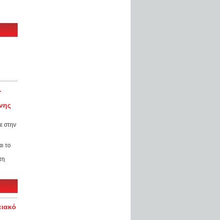
-
νης
ε στην
υ
ι το
τη
ειακό