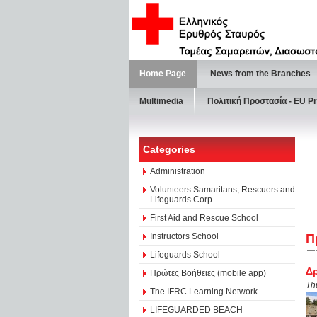
Home Page
News from the Branches
Multimedia
Πολιτική Προστασία - ΕU Pr
Categories
Administration
Volunteers Samaritans, Rescuers and
Lifeguards Corp
First Aid and Rescue School
Instructors School
Π
Lifeguards School
Δρ
Πρώτες Βοήθειες (mobile app)
Th
The IFRC Learning Network
LIFEGUARDED BEACH