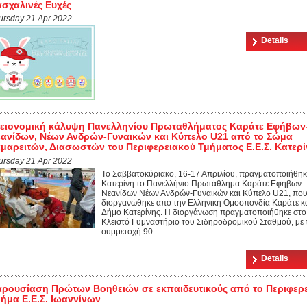
σχαλινές Ευχές
ursday 21 Apr 2022
Details
ειονομική κάλυψη Πανελληνίου Πρωταθλήματος Καράτε Εφήβων
ανίδων, Νέων Ανδρών-Γυναικών και Κύπελο U21 από το Σώμα
μαρειτών, Διασωστών του Περιφερειακού Τμήματος Ε.Ε.Σ. Κατερί
ursday 21 Apr 2022
Το Σαββατοκύριακο, 16-17 Απριλίου, πραγματοποιήθηκ
Κατερίνη το Πανελλήνιο Πρωτάθλημα Καράτε Εφήβων-
Νεανίδων Νέων Ανδρών-Γυναικών και Κύπελο U21, πο
διοργανώθηκε από την Ελληνική Ομοσπονδία Καράτε κα
Δήμο Κατερίνης. Η διοργάνωση πραγματοποιήθηκε στο
Κλειστό Γυμναστήριο του Σιδηροδρομικού Σταθμού, με 
συμμετοχή 90...
Details
ρουσίαση Πρώτων Βοηθειών σε εκπαιδευτικούς από το Περιφερ
ήμα Ε.Ε.Σ. Ιωαννίνων