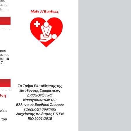
ιάς
με το
ρα...
Μάθε Α'Βοήθειες
θρού
μό του
κε στα
.Σ.
Το Τμήμα Εκπαίδευσης της
Διεύθυνσης Σαμαρειτών,
θνή
Διασωστών και
Ναυαγοσωστών του
Ελληνικού Ερυθρού Σταυρού
εφαρμόζει σύστημα
αρών»
διαχείρισης ποιότητας BS EN
ISO 9001:2015
η του