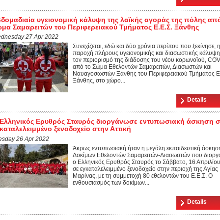
δομαδιαία υγειονομική κάλυψη της λαϊκής αγοράς της πόλης απ
μα Σαμαρειτών του Περιφερειακού Τμήματος Ε.Ε.Σ. Ξάνθης
dnesday 27 Apr 2022
Συνεχίζεται, εδώ και δύο χρόνια περίπου που ξεκίνησε, 
παροχή πλήρους υγειονομικής και διασωστικής κάλυψης
τον περιορισμό της διάδοσης του νέου κορωνοϊού, COV
από το Σώμα Εθελοντών Σαμαρειτών, Διασωστών και
Ναυαγοσωστών Ξάνθης του Περιφερειακού Τμήματος Ε.
Ξάνθης, στο χώρο...
Details
Ελληνικός Ερυθρός Σταυρός διοργάνωσε εντυπωσιακή άσκηση 
καταλελειμμένο ξενοδοχείο στην Αττική
esday 26 Apr 2022
Άκρως εντυπωσιακή ήταν η μεγάλη εκπαιδευτική άσκησ
Δοκίμων Εθελοντών Σαμαρειτών-Διασωστών που διοργ
ο Ελληνικός Ερυθρός Σταυρός το Σάββατο, 16 Απριλίου
σε εγκαταλελειμμένο ξενοδοχείο στην περιοχή της Αγίας
Μαρίνας, με τη συμμετοχή 80 εθελοντών του Ε.Ε.Σ. Ο
ενθουσιασμός των δοκίμων...
Details